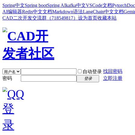
Spring中文
Spring boot
Spring AI
kafka中文
VSCode文档
Pytorch
Doc
AI编辑器
Redis中文文档
Markdown语法
LangChain中文文档
Gem
CAD二次开发交流群（718549817）
设为首页
收藏本站
找回密码
自动登录
密码
立即注册
登录