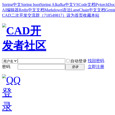
Spring中文
Spring boot
Spring AI
kafka中文
VSCode文档
Pytorch
Doc
AI编辑器
Redis中文文档
Markdown语法
LangChain中文文档
Gem
CAD二次开发交流群（718549817）
设为首页
收藏本站
找回密码
自动登录
密码
立即注册
登录