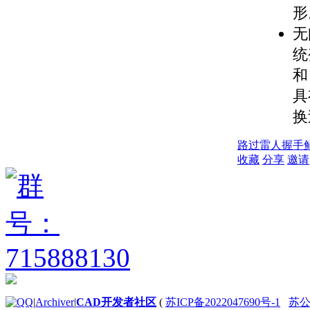
形
无
统
和
具
换
路过
雷人
握手
收藏
分享
邀请
|
Archiver
|
CAD开发者社区
(
苏ICP备2022047690号-1
苏公网