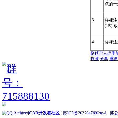
点的一
3
将标注
(JIS)
4
将标注
路过
雷人
握手
收藏
分享
邀请
|
Archiver
|
CAD开发者社区
(
苏ICP备2022047690号-1
苏公网