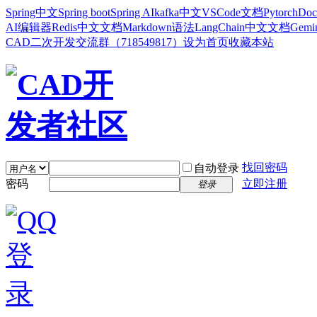
Spring中文
Spring boot
Spring AI
kafka中文
VSCode文档
Pytorch
Doc
AI编辑器
Redis中文文档
Markdown语法
LangChain中文文档
Gem
CAD二次开发交流群（718549817）
设为首页
收藏本站
找回密码
自动登录
密码
立即注册
登录