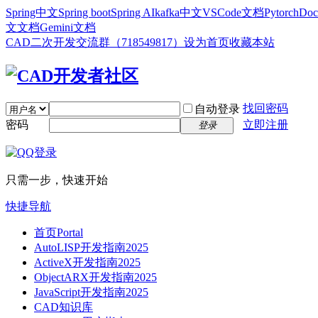
Spring中文
Spring boot
Spring AI
kafka中文
VSCode文档
Pytorch
Doc
文文档
Gemini文档
CAD二次开发交流群（718549817）
设为首页
收藏本站
找回密码
自动登录
密码
立即注册
登录
只需一步，快速开始
快捷导航
首页
Portal
AutoLISP开发指南2025
ActiveX开发指南2025
ObjectARX开发指南2025
JavaScript开发指南2025
CAD知识库