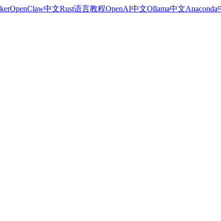
ker
OpenClaw中文
Rust语言教程
OpenAI中文
Ollama中文
Anacond