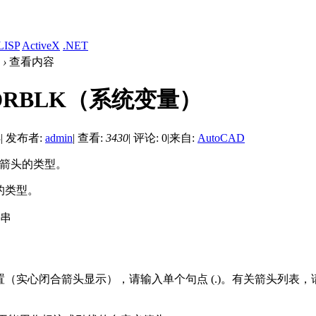
LISP
ActiveX
.NET
›
查看内容
DRBLK（系统变量）
3
|
发布者:
admin
|
查看:
3430
|
评论: 0
|
来自:
AutoCAD
线箭头的类型。
的类型。
串
（实心闭合箭头显示），请输入单个句点 (.)。有关箭头列表，