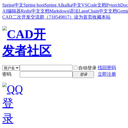
Spring中文
Spring boot
Spring AI
kafka中文
VSCode文档
Pytorch
Doc
AI编辑器
Redis中文文档
Markdown语法
LangChain中文文档
Gem
CAD二次开发交流群（718549817）
设为首页
收藏本站
找回密码
自动登录
密码
立即注册
登录