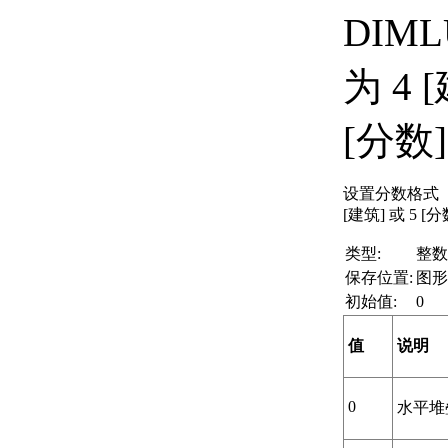
DIML
为 4 
[分数
设置分数格式（当
[建筑] 或 5 [
类型:
整数
保存位置:
图形
初始值:
0
值
说明
0
水平堆