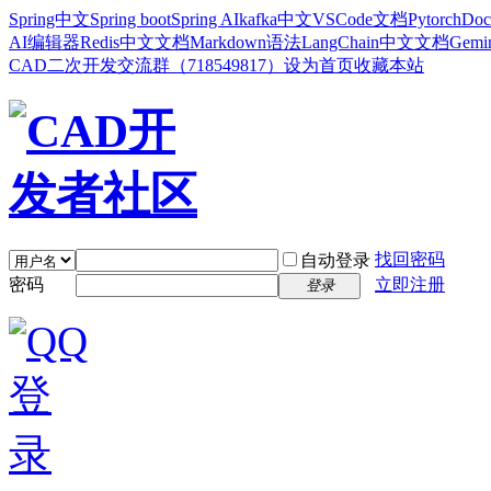
Spring中文
Spring boot
Spring AI
kafka中文
VSCode文档
Pytorch
Doc
AI编辑器
Redis中文文档
Markdown语法
LangChain中文文档
Gem
CAD二次开发交流群（718549817）
设为首页
收藏本站
找回密码
自动登录
密码
立即注册
登录