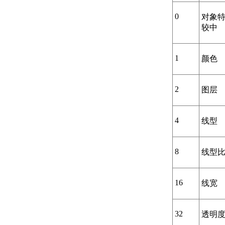
0
对象
较中
1
颜色
2
图层
4
线型
8
线型
16
线宽
32
透明