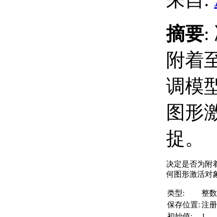
摘要
附着
调模
图形
捉。
决定是否为附
何图形激活对
类型:
整数
保存位置:
注册
初始值:
1