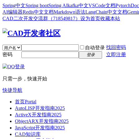
Spring中文
Spring boot
Spring AI
kafka中文
VSCode文档
Pytorch
Doc
AI编辑器
Redis中文文档
Markdown语法
LangChain中文文档
Gem
CAD二次开发交流群（718549817）
设为首页
收藏本站
找回密码
自动登录
密码
立即注册
登录
只需一步，快速开始
快捷导航
首页
Portal
AutoLISP开发指南2025
ActiveX开发指南2025
ObjectARX开发指南2025
JavaScript开发指南2025
CAD知识库