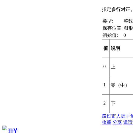
指定多行对正
类型:
整数
保存位置:
图形
初始值:
0
值
说明
0
上
1
零（中）
2
下
路过
雷人
握手
收藏
分享
邀请