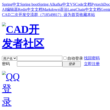
Spring中文
Spring boot
Spring AI
kafka中文
VSCode文档
Pytorch
Doc
AI编辑器
Redis中文文档
Markdown语法
LangChain中文文档
Gem
CAD二次开发交流群（718549817）
设为首页
收藏本站
找回密码
自动登录
密码
立即注册
登录