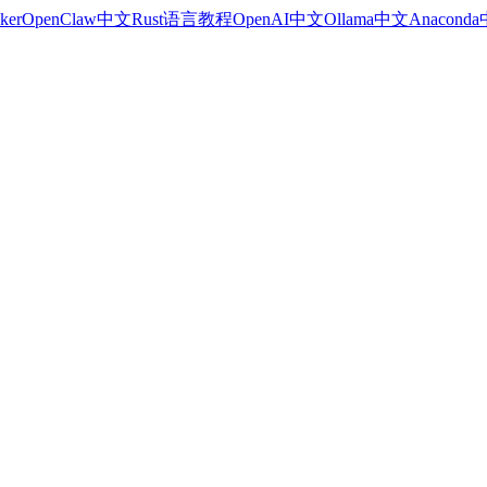
ker
OpenClaw中文
Rust语言教程
OpenAI中文
Ollama中文
Anacond