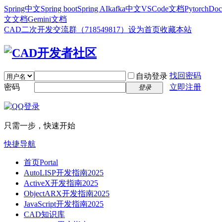
Spring中文
Spring boot
Spring AI
kafka中文
VSCode文档
Pytorch
Doc
文文档
Gemini文档
CAD二次开发交流群（718549817）
设为首页
收藏本站
找回密码
自动登录
密码
立即注册
登录
只需一步，快速开始
快捷导航
首页
Portal
AutoLISP开发指南2025
ActiveX开发指南2025
ObjectARX开发指南2025
JavaScript开发指南2025
CAD知识库