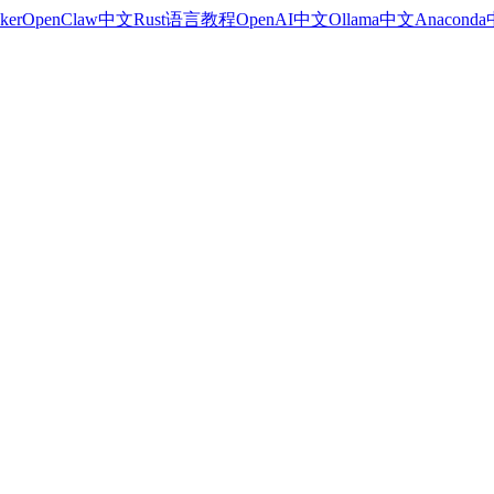
ker
OpenClaw中文
Rust语言教程
OpenAI中文
Ollama中文
Anacond