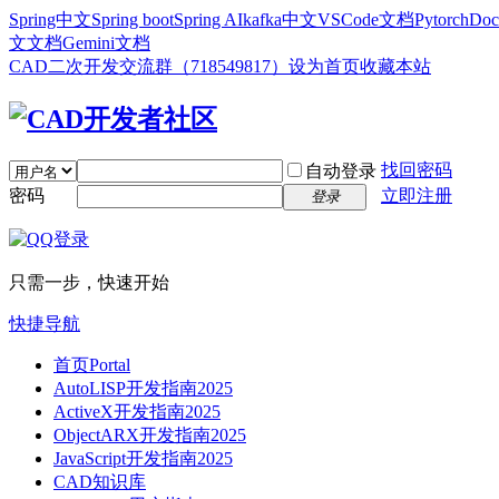
Spring中文
Spring boot
Spring AI
kafka中文
VSCode文档
Pytorch
Doc
文文档
Gemini文档
CAD二次开发交流群（718549817）
设为首页
收藏本站
找回密码
自动登录
密码
立即注册
登录
只需一步，快速开始
快捷导航
首页
Portal
AutoLISP开发指南2025
ActiveX开发指南2025
ObjectARX开发指南2025
JavaScript开发指南2025
CAD知识库