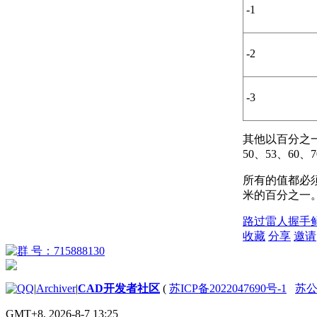
-1
-2
-3
其他以百分之一毫
50、53、60、7
所有的值都必须
米的百分之一
路过
雷人
握手
收藏
分享
邀请
|
Archiver
|
CAD开发者社区
(
苏ICP备2022047690号-1
苏公网
GMT+8, 2026-8-7 13:25