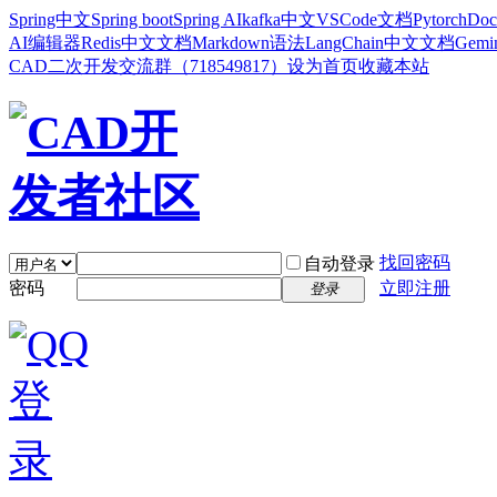
Spring中文
Spring boot
Spring AI
kafka中文
VSCode文档
Pytorch
Doc
AI编辑器
Redis中文文档
Markdown语法
LangChain中文文档
Gem
CAD二次开发交流群（718549817）
设为首页
收藏本站
找回密码
自动登录
密码
立即注册
登录