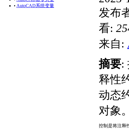
•
AutoCAD系统变量
发布者
看:
25
来自:
摘要
释性
动态
对象
控制是将注释