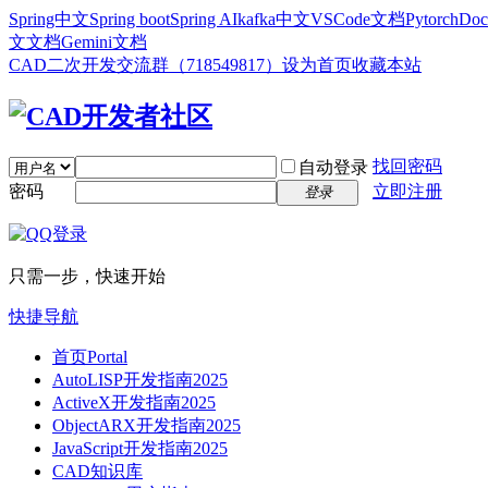
Spring中文
Spring boot
Spring AI
kafka中文
VSCode文档
Pytorch
Doc
文文档
Gemini文档
CAD二次开发交流群（718549817）
设为首页
收藏本站
找回密码
自动登录
密码
立即注册
登录
只需一步，快速开始
快捷导航
首页
Portal
AutoLISP开发指南2025
ActiveX开发指南2025
ObjectARX开发指南2025
JavaScript开发指南2025
CAD知识库