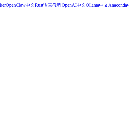
ker
OpenClaw中文
Rust语言教程
OpenAI中文
Ollama中文
Anacond