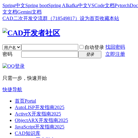
Spring中文
Spring boot
Spring AI
kafka中文
VSCode文档
Pytorch
Doc
文文档
Gemini文档
CAD二次开发交流群（718549817）
设为首页
收藏本站
找回密码
自动登录
密码
立即注册
登录
只需一步，快速开始
快捷导航
首页
Portal
AutoLISP开发指南2025
ActiveX开发指南2025
ObjectARX开发指南2025
JavaScript开发指南2025
CAD知识库