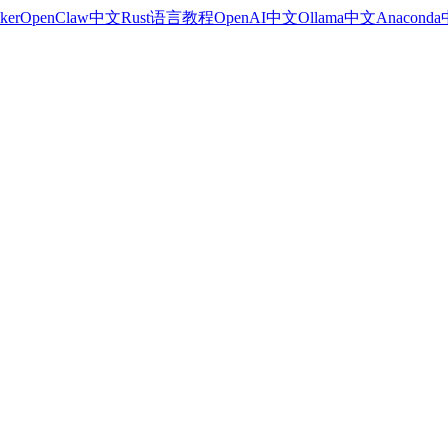
ker
OpenClaw中文
Rust语言教程
OpenAI中文
Ollama中文
Anacond