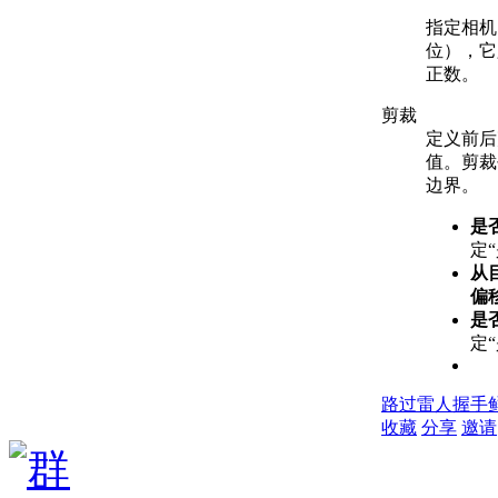
指定相机
位），它必
正数。
剪裁
定义前后
值。剪裁
边界。
是
定“
从
偏
是
定“
路过
雷人
握手
收藏
分享
邀请