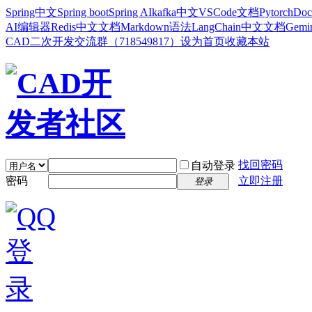
Spring中文
Spring boot
Spring AI
kafka中文
VSCode文档
Pytorch
Doc
AI编辑器
Redis中文文档
Markdown语法
LangChain中文文档
Gem
CAD二次开发交流群（718549817）
设为首页
收藏本站
找回密码
自动登录
密码
立即注册
登录