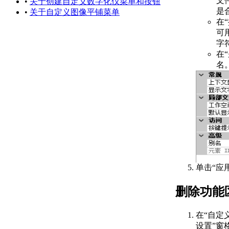
文
•
关于创建自定义数字化仪菜单和按钮
创建包含多条直线的填
是
•
关于自定义图像平铺菜单
充图案的步骤
在
关于包含虚线的填充图案
可
创建包含虚线的填充图
字
案的步骤
在
DIESEL 表达式
名
关于 DIESEL 表达式
关于宏中的 DIESEL 表达式
DIESEL 函数参考
DIESEL 错误消息参考
关于 DIESEL 和状态栏自定
义
关于 MODEMACRO
值
关于使用
MODEMACRO 自定义
单击“应
状态栏
关于使用 AutoLISP 设
删除功能
置 MODEMACRO
关于使用宏中的
在“自定
DIESEL 表达式响应
设置”窗
AutoLISP