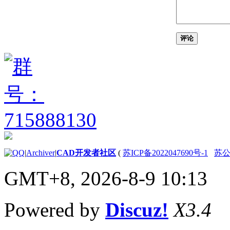
更改动作录制器首选项
的步骤
在回放期间暂停动作宏
以请求用户输入的步骤
评论
将基点插入动作宏的步
骤
修改用于动作宏回放的
坐标的步骤
在动作宏回放期间修改
对象选择的步骤
在动作宏中插入和编辑
用户消息的步骤
关于管理动作宏
修改动作和管理动作宏
|
Archiver
|
CAD开发者社区
(
苏ICP备2022047690号-1
苏公网
的步骤
幻灯片
GMT+8, 2026-8-9 10:13
SLIDELIB 实用程序参考
关于幻灯片
制作幻灯片的步骤
Powered by
Discuz!
X3.4
查看幻灯片的步骤
创建幻灯片库的步骤