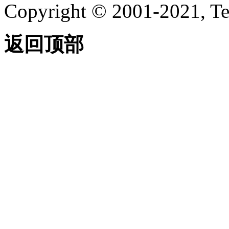
查看幻灯片库中的幻灯
Copyright © 2001-2021, Te
片的步骤
创建用于预先加载幻灯
片的脚本的步骤
返回顶部
从脚本中运行幻灯片放
映的步骤
用户界面自定义
关于用户界面自定义
关于自定义用户界面
(CUI) 编辑器
常见问题解答：自定义
用户界面 (CUI) 编辑器
自定义术语的词汇表
关于加载 AutoLISP 文
件和 CUIx 文件
在“自定义用户界
面”编辑器中加载
AutoLISP 文件的
步骤
关于命令自定义
关于控制菜单项的显示
关于控制功能区按钮的