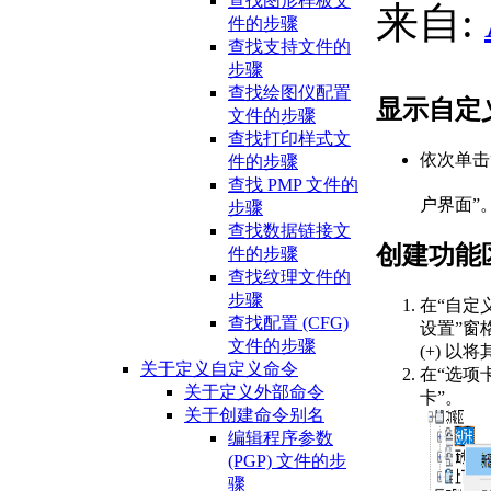
查找图形样板文
来自:
件的步骤
查找支持文件的
步骤
查找绘图仪配置
显示自定义
文件的步骤
查找打印样式文
依次单击
件的步骤
查找 PMP 文件的
户界面”
步骤
查找数据链接文
创建功能
件的步骤
查找纹理文件的
步骤
在“自定
查找配置 (CFG)
设置”窗
文件的步骤
(+) 以
关于定义自定义命令
在“选项
关于定义外部命令
卡”。
关于创建命令别名
编辑程序参数
(PGP) 文件的步
骤