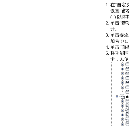
关于 SHX 文件中的上
在“自定
标和下标
设置”窗
为字体添加上标
(+) 以
和下标定义的步
单击“选项
骤
开。
关于编译形文件和字体文件
单击要添
编译形或字体文件的步
加号 (+)
骤
单击“面
命令脚本
将功能区
关于命令脚本
卡，以使
创建用于更改图形设置
的脚本的步骤
关于启动时运行脚本
启动时运行脚本的步骤
支持的编程接口
关于加载经过数字签名的自
定义程序文件
关于安装和卸载插件应用程
序
关于支持的编程接口
关于使用 ActiveX