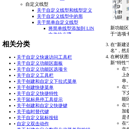
自定义线型
关于自定义线型和线型定义
关于自定义线型中的形
关于简单自定义线型
新功能区
将简单线型添加到 LIN
于“选项
文件的步骤
在命令提示下创建简单
相关分类
在“新建
线型的步骤
名”，然
关于自定义线型中的文字
在树状图
•
关于自定义快速访问工具栏
包含自定义线型中的文
新“特性
•
关于自定义功能区面板
字的步骤
在
•
关于自定义功能区选项卡
自定义填充图案
上
•
关于自定义工具栏
常见问题解答：为什么我无
串
•
关于创建和自定义下拉式菜单
法使用自定义填充图案
在
•
关于创建快捷菜单
(PAT) 文件？
下
•
关于自定义快捷特性
关于自定义填充图案和填充
能
•
关于鼠标悬停工具提示
图案定义
在
•
关于创建和自定义快捷键
创建简单填充图案的步
加
•
关于临时替代键
骤
是
•
关于自定义鼠标按钮
关于包含多条直线的填充图
在
•
自定义双击动作
案