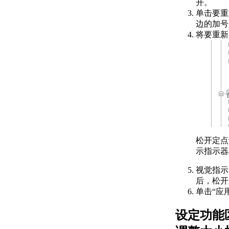
开。
或 Managed .NET）文
单击要重
件进行数字签名的步骤
边的加号 
制作数字证书的步骤
将要重新
创建个人信息交换
(PFX) 文件的步骤
输入数字证书的步骤
常见问题解答：为什么
我在对 AutoLISP 文件
进行数字签名时，会收
到“文件可能为只读或
正在使用”消息？
常见问题解答：为什么
我会收到一条“参照的
松开定点
程序集‘Acdbmgd’不具
示指示器
有强名称”错误消息？
PackageContents.xml 格式参
视觉指示
考
后，松开
支持的区域设置代码参
单击“应
考
ApplicationPackage 元
设定功能
素参考