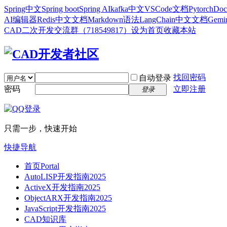
Spring中文
Spring boot
Spring AI
kafka中文
VSCode文档
Pytorch
Doc
AI编辑器
Redis中文文档
Markdown语法
LangChain中文文档
Gem
CAD二次开发交流群（718549817）
设为首页
收藏本站
找回密码
自动登录
密码
立即注册
登录
只需一步，快速开始
快捷导航
首页
Portal
AutoLISP开发指南2025
ActiveX开发指南2025
ObjectARX开发指南2025
JavaScript开发指南2025
CAD知识库