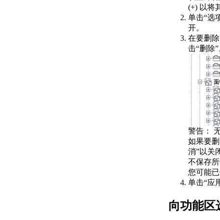
(+) 以
形和字体形
单击“选项
示例：Extended Simplex
开。
Roman 字体字符
在要删除
示例：UNICODE 字符的扩
击“删除”
展标准字体
关于形说明
关于矢量长度和方向代
码
特殊代码参考
关于文字字体说明
关于 Unicode 字体说明
关于大字体说明
警告：
无
关于定义扩展大
如果要删
字体文件
消”以关闭
关于在图形中使
不保存所
用大字体文字
您可能已
关于使用大字体
单击“应
以扩展字体
关于定义大字体
向功能区
启用大字体
的步骤