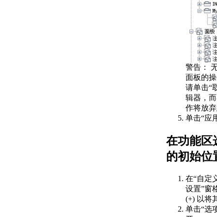
运行 VBA 宏的
步骤
关于 .NET 托管应用程
序
加载托管 .NET
应用程序的步骤
警告：
无
关于 ObjectARX 应用
面板的操
程序
请单击“取
关于加载
辑器，而
ObjectARX 应用
作将放弃
程序
单击“应
关于对自定义程序文件进行
数字签名
在功能区
对 AutoLISP 文件进行
数字签名的步骤
的初始位
对二进制（ObjectARX
或 Managed .NET）文
在“自定
件进行数字签名的步骤
设置”窗
使用 Microsoft Visual
(+) 以
Studio 中的生成后事件
单击“选项
对二进制（ObjectARX