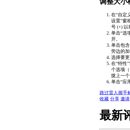
调整大小
CompanyDetails 元素参
考
部件元素参考
在“自定
RuntimeRequirements
设置”窗
元素参考
号 (+)
样例：用于插件的基础
单击“选项
.bundle 文件夹结构
开。
样例：使用文件夹来组
单击包含
织用于插件的组件
旁边的加号
平台自定义（仅限于 Windows）
选择要更
动作宏
在“特性
关于动作宏
个选项（
动作宏示例：创建新图层和
拢上一个
绘制对象
单击“应
动作宏示例：插入块和更改
动态特性值
路过
雷人
握手
动作宏样例：使用“特性”选
收藏
分享
邀请
项板修改圆
关于录制动作宏
最新
关于录制用户界面元素
动作节点图标参考
使用动作录制器的步骤