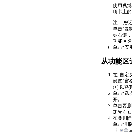
Automation 开发应用程
使用视觉
序
项卡上的
关于 AutoLISP 应用程
序
注：
您还
关于加载
单击“复
AutoLISP 应用程
标右键，
序
功能区选
关于自动加载和
单击“应
运行 AutoLISP 例
程
从功能区
关于 AutoLISP 中
的 -TEXT 和
在“自定
TEXTEVAL
设置”窗
关于加载启动文
(+) 以
件时出现
单击“选项
AutoLISP 错误
开。
关于使用 VBA 开发应
单击要删
用程序
加号 (+)
加载或卸载 VBA
在要删除
工程的步骤
单击“删
创建 VBA 工程
的步骤