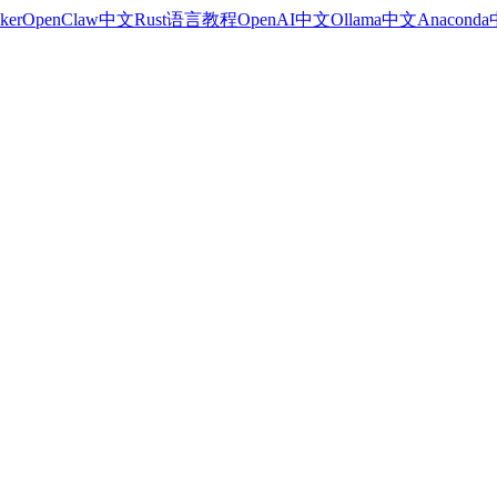
ker
OpenClaw中文
Rust语言教程
OpenAI中文
Ollama中文
Anacond