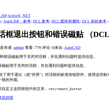
LISP
ActiveX
.NET
心
›
AutoLISP：参考
›
DCL 参考
›
DCL 图块和属性
›
DCL 瓷砖参考
›
话框退出按钮和错误磁贴 （DC
发布者:
admin
|
查看:
779
|
评论: 0
|
来自:
AutoCAD
按钮和错误磁贴用于关闭对话框，并在遇到问题时提供信息。
误磁贴用于关闭对话框，并在遇到问题时提供信息。
供了用于退出（或“停用”）对话框的标准按钮部件。使用这些标
一致的外观。
型自定义这些按钮中的文本。
retirement_button
鲜花
鸡蛋