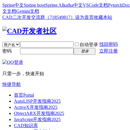
Spring中文
Spring boot
Spring AI
kafka中文
VSCode文档
Pytorch
Doc
文文档
Gemini文档
CAD二次开发交流群（718549817）
设为首页
收藏本站
找回密码
自动登录
密码
立即注册
登录
只需一步，快速开始
快捷导航
首页
Portal
AutoLISP开发指南2025
ActiveX开发指南2025
ObjectARX开发指南2025
JavaScript开发指南2025
CAD知识库