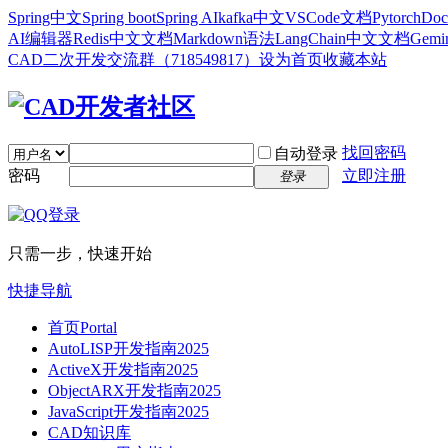
Spring中文
Spring boot
Spring AI
kafka中文
VSCode文档
Pytorch
Doc
AI编辑器
Redis中文文档
Markdown语法
LangChain中文文档
Gem
CAD二次开发交流群（718549817）
设为首页
收藏本站
找回密码
自动登录
密码
立即注册
登录
只需一步，快速开始
快捷导航
首页
Portal
AutoLISP开发指南2025
ActiveX开发指南2025
ObjectARX开发指南2025
JavaScript开发指南2025
CAD知识库