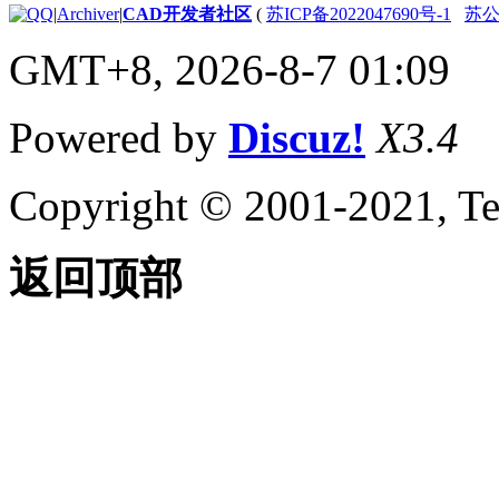
关于输出光栅文件
|
Archiver
|
CAD开发者社区
(
苏ICP备2022047690号-1
苏公网
关于输入 MicroStation
GMT+8, 2026-8-7 01:09
DGN 文件
关于输出 MicroStation
DGN 文件
Powered by
Discuz!
X3.4
关于输入和输出 WMF
文件
控制工程视图
Copyright © 2001-2021, Te
关于在当前视图中平移和缩
放
关于保存和恢复视图
返回顶部
关于导航栏
关于 ViewCube
关于 SteeringWheels
关于 ShowMotion
指定三维视图
关于查看三维对象
关于三维导航工具
关于平行和透视视图
使用草图辅助工具控制精度
设置工作平面和原点