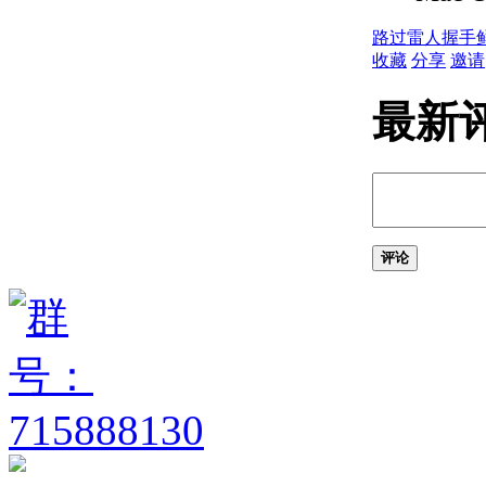
关于测量单位
关于单位格式惯例
路过
雷人
握手
关于打开图形
收藏
分享
邀请
关于将云存储用于图形
使用图形版本历史的步骤
最新
关于保存图形
通配符参考
修复、恢复和还原图形
关于修复损坏的图形文
件
关于从备份文件中创建
和恢复
评论
关于从系统故障修复
定义并执行 CAD 标准
关于 CAD 标准
关于图层转换
输入和输出图形数据
关于输入和输出 DXF
文件
关于输入 PDF 文件
关于将图形文件输出为
PDF