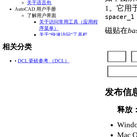
关于语言包
1。它用
AutoCAD 用户手册
了解用户界面
spacer_1
关于访问常用工具（应用程
序菜单）
磁贴在
ba
关于“快速访问”工具栏
关于功能区
相关分类
关于“开始”选项卡
关于状态栏
关于快捷菜单
•
DCL 瓷砖参考 （DCL）
设置绘图环境
关于设置绘图区域
关于自定义启动
关于设置可固定窗口、
发布信
选项板和工具栏的行为
关于使用基于任务的工
作空间
释放
关于将程序设置保存为
配置
Wind
管理图形和其他文件
关于图形和样板
Mac 