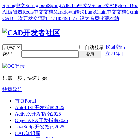
Spring中文
Spring boot
Spring AI
kafka中文
VSCode文档
Pytorch
Doc
AI编辑器
Redis中文文档
Markdown语法
LangChain中文文档
Gem
CAD二次开发交流群（718549817）
设为首页
收藏本站
找回密码
自动登录
密码
立即注册
登录
只需一步，快速开始
快捷导航
首页
Portal
AutoLISP开发指南2025
ActiveX开发指南2025
ObjectARX开发指南2025
JavaScript开发指南2025
CAD知识库