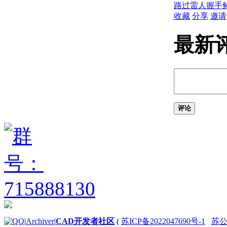
关于单位格式惯例
路过
雷人
握手
关于打开图形
收藏
分享
邀请
关于将云存储用于图形
使用图形版本历史的步骤
最新
关于保存图形
通配符参考
修复、恢复和还原图形
关于修复损坏的图形文
件
关于从备份文件中创建
和恢复
评论
关于从系统故障修复
定义并执行 CAD 标准
关于 CAD 标准
关于图层转换
输入和输出图形数据
关于输入和输出 DXF
文件
关于输入 PDF 文件
关于将图形文件输出为
PDF
|
Archiver
|
CAD开发者社区
(
苏ICP备2022047690号-1
苏公网
关于输出光栅文件