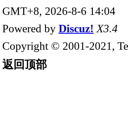
关于输入 MicroStation
GMT+8, 2026-8-6 14:04
DGN 文件
关于输出 MicroStation
DGN 文件
Powered by
Discuz!
X3.4
关于输入和输出 WMF
文件
控制工程视图
Copyright © 2001-2021, Te
关于在当前视图中平移和缩
放
关于保存和恢复视图
返回顶部
关于导航栏
关于 ViewCube
关于 SteeringWheels
关于 ShowMotion
指定三维视图
关于查看三维对象
关于三维导航工具
关于平行和透视视图
使用草图辅助工具控制精度
设置工作平面和原点
关于用户坐标系 (UCS)