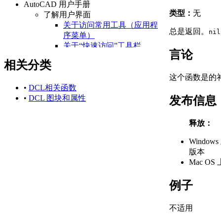
AutoCAD 用户手册
类型：
无
了解用户界面
关于访问常用工具（应用程
总是返回。
nil
序菜单）
关于“快速访问”工具栏
言论
关于功能区
相关分类
关于“开始”选项卡
关于状态栏
这个函数是的
关于快捷菜单
•
DCL相关函数
设置绘图环境
•
DCL 图块和属性
发布信息
关于设置绘图区域
关于自定义启动
释放：
关于设置可固定窗口、
选项板和工具栏的行为
Window
关于使用基于任务的工
版本
作空间
Mac OS 
关于将程序设置保存为
配置
例子
管理图形和其他文件
关于图形和样板
不适用
关于测量单位