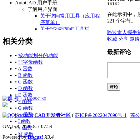
AutoCAD 用户手册

16162
了解用户界面
在此示例中，原
关于访问常用工具（应用程
221 个字节。
序菜单）
关于“快速访问”工具栏
路过
雷人
握手
关于功能区
收藏
分享
邀请
相关分类
关于“开始”选项卡
关于状态栏
最新评论
关于快捷菜单
•
按功能划分的功能
设置绘图环境
•
非字母函数
关于设置绘图区域
•
A 函数
关于自定义启动
•
B 函数
关于设置可固定窗口、
•
C 函数
评论
选项板和工具栏的行为
•
D 函数
关于使用基于任务的工
•
E 函数
作空间
•
F 函数
关于将程序设置保存为
•
G 函数
配置
•
H 函数
|
Archiver
|
CAD开发者社区
(
苏ICP备2022047690号-1
苏公网
管理图形和其他文件
•
I 函数
GMT+8, 2026-8-7 07:59
关于图形和样板
•
L 函数
关于测量单位
•
M 函数
Powered by
Discuz!
X3.4