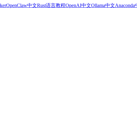
ker
OpenClaw中文
Rust语言教程
OpenAI中文
Ollama中文
Anacond