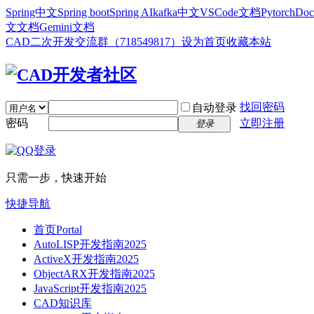
Spring中文
Spring boot
Spring AI
kafka中文
VSCode文档
Pytorch
Doc
文文档
Gemini文档
CAD二次开发交流群（718549817）
设为首页
收藏本站
找回密码
自动登录
密码
立即注册
登录
只需一步，快速开始
快捷导航
首页
Portal
AutoLISP开发指南2025
ActiveX开发指南2025
ObjectARX开发指南2025
JavaScript开发指南2025
CAD知识库