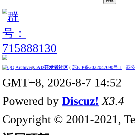
评论
关于输入 MicroStation
DGN 文件
关于输出 MicroStation
DGN 文件
关于输入和输出 WMF
文件
控制工程视图
关于在当前视图中平移和缩
放
关于保存和恢复视图
关于导航栏
|
Archiver
|
CAD开发者社区
(
苏ICP备2022047690号-1
苏公网
关于 ViewCube
GMT+8, 2026-8-7 14:52
关于 SteeringWheels
关于 ShowMotion
指定三维视图
Powered by
Discuz!
X3.4
关于查看三维对象
关于三维导航工具
关于平行和透视视图
Copyright © 2001-2021, Te
使用草图辅助工具控制精度
设置工作平面和原点
关于用户坐标系 (UCS)