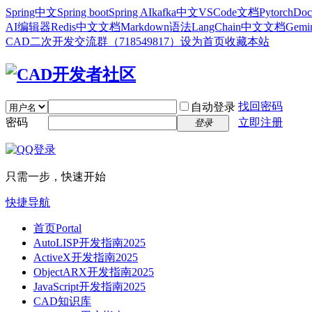
Spring中文
Spring boot
Spring AI
kafka中文
VSCode文档
Pytorch
Doc
AI编辑器
Redis中文文档
Markdown语法
LangChain中文文档
Gem
CAD二次开发交流群（718549817）
设为首页
收藏本站
找回密码
自动登录
密码
立即注册
登录
只需一步，快速开始
快捷导航
首页
Portal
AutoLISP开发指南2025
ActiveX开发指南2025
ObjectARX开发指南2025
JavaScript开发指南2025
CAD知识库