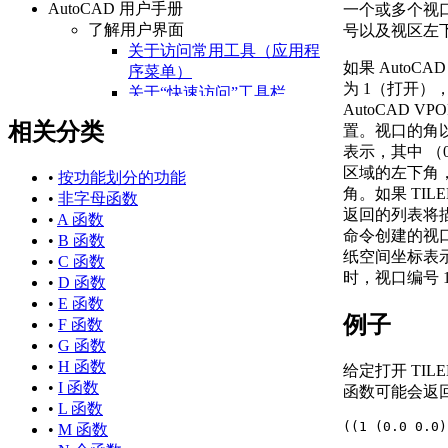
AutoCAD 用户手册
一个或多个视
了解用户界面
号以及视区左
关于访问常用工具（应用程
如果 AutoCA
序菜单）
为 1（打开）
关于“快速访问”工具栏
AutoCAD V
关于功能区
相关分类
置。视口的角以介于
关于“开始”选项卡
表示，其中 （0
关于状态栏
区域的左下角，（
关于快捷菜单
•
按功能划分的功能
角。如果 TIL
设置绘图环境
•
非字母函数
返回的列表将描述
关于设置绘图区域
•
A 函数
命令创建的视
关于自定义启动
•
B 函数
纸空间坐标表示。
关于设置可固定窗口、
•
C 函数
时，视口编号 
选项板和工具栏的行为
•
D 函数
关于使用基于任务的工
•
E 函数
例子
作空间
•
F 函数
关于将程序设置保存为
•
G 函数
配置
•
H 函数
给定打开 TIL
管理图形和其他文件
•
I 函数
函数可能会返
关于图形和样板
•
L 函数
((1 (0.0 0.0)
关于测量单位
•
M 函数