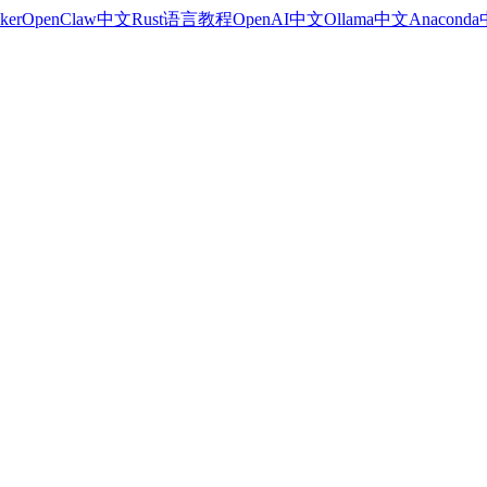
ker
OpenClaw中文
Rust语言教程
OpenAI中文
Ollama中文
Anacond