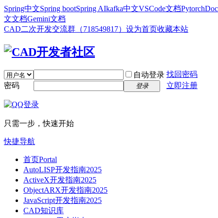
Spring中文
Spring boot
Spring AI
kafka中文
VSCode文档
Pytorch
Doc
文文档
Gemini文档
CAD二次开发交流群（718549817）
设为首页
收藏本站
找回密码
自动登录
密码
立即注册
登录
只需一步，快速开始
快捷导航
首页
Portal
AutoLISP开发指南2025
ActiveX开发指南2025
ObjectARX开发指南2025
JavaScript开发指南2025
CAD知识库