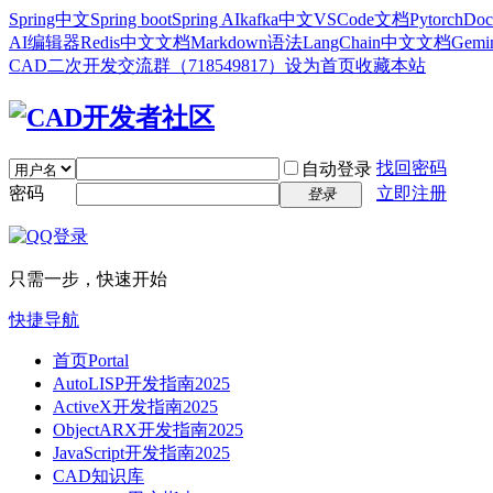
Spring中文
Spring boot
Spring AI
kafka中文
VSCode文档
Pytorch
Doc
AI编辑器
Redis中文文档
Markdown语法
LangChain中文文档
Gem
CAD二次开发交流群（718549817）
设为首页
收藏本站
找回密码
自动登录
密码
立即注册
登录
只需一步，快速开始
快捷导航
首页
Portal
AutoLISP开发指南2025
ActiveX开发指南2025
ObjectARX开发指南2025
JavaScript开发指南2025
CAD知识库