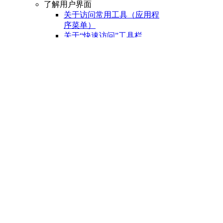
了解用户界面
关于访问常用工具（应用程
序菜单）
关于“快速访问”工具栏
关于功能区
关于“开始”选项卡
关于状态栏
关于快捷菜单
设置绘图环境
关于设置绘图区域
关于自定义启动
关于设置可固定窗口、
选项板和工具栏的行为
关于使用基于任务的工
作空间
关于将程序设置保存为
配置
管理图形和其他文件
关于图形和样板
关于测量单位
关于单位格式惯例