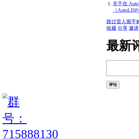
指定三维视图
关于在 Auto
关于查看三维对象
（AutoLISP
关于三维导航工具
路过
雷人
握手
关于平行和透视视图
收藏
分享
邀请
使用草图辅助工具控制精度
设置工作平面和原点
最新
关于用户坐标系 (UCS)
关于通过面动态对齐
UCS
输入和显示坐标值
关于坐标输入
关于合并坐标值（坐标
过滤器）
评论
关于相对于现有点指定
一个点
关于自动使用对象捕捉
的跟踪点
关于使用动态输入工具
提示
限制光标移动并捕捉到对象
上的点