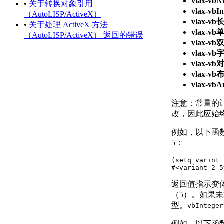
vlax-vbNu
关于使用基于任务的工
•
关于转换对象引用
vlax-vbIn
作空间
（AutoLISP/ActiveX）
vlax-vb
关于将程序设置保存为
•
关于处理 ActiveX 方法
vlax-vb
配置
（AutoLISP/ActiveX） 返回的错误
vlax-vb
管理图形和其他文件
vlax-v
关于图形和样板
vlax-vb
关于测量单位
vlax-v
关于单位格式惯例
vlax-vbA
关于打开图形
关于将云存储用于图形
注意：
常量的
使用图形版本历史的步骤
改，因此应始
关于保存图形
通配符参考
例如，以下函
修复、恢复和还原图形
5：
关于修复损坏的图形文
(setq varint 
件
#<variant 2 5
关于从备份文件中创建
和恢复
返回值指示变体
关于从系统故障修复
（5）。如果
定义并执行 CAD 标准
型。
vbInteger
关于 CAD 标准
例如，以下函
关于图层转换