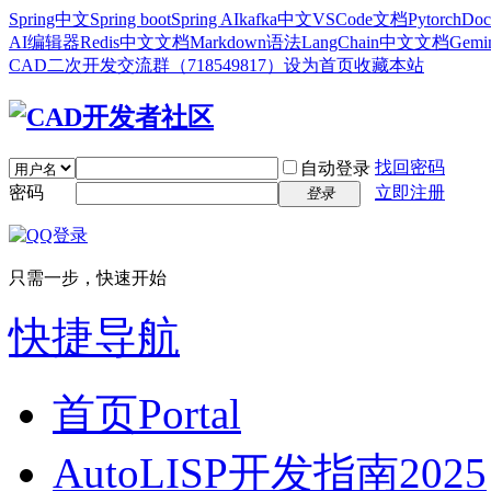
Spring中文
Spring boot
Spring AI
kafka中文
VSCode文档
Pytorch
Doc
AI编辑器
Redis中文文档
Markdown语法
LangChain中文文档
Gem
CAD二次开发交流群（718549817）
设为首页
收藏本站
找回密码
自动登录
密码
立即注册
登录
只需一步，快速开始
快捷导航
首页
Portal
AutoLISP开发指南2025