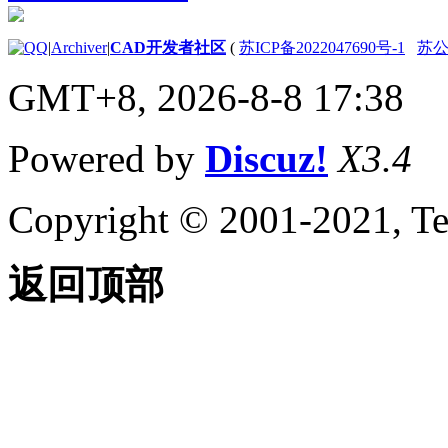
关于调整栅格和栅格捕
捉
关于正交锁定（“正
|
Archiver
|
CAD开发者社区
(
苏ICP备2022047690号-1
苏公网
交”模式）
关于极轴追踪和
GMT+8, 2026-8-8 17:38
PolarSnap
关于指定距离、长度和
角度
Powered by
Discuz!
X3.4
关于使用对象捕捉
关于在三维中使用对象
Copyright © 2001-2021, Te
捕捉
计算、查询和测量几何值
关于命令提示计算器
关于“快速计算器”计算
返回顶部
器
关于查找距离、角度和
点的位置
关于获取面积与质量特
性信息
关于在对象上指定相等
间隔
创建二维对象