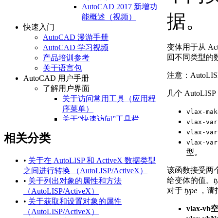
AutoCAD 2017 新增功
据。
能概述（视频）
快速入门
AutoCAD 漫游手册
变体用于从 A
AutoCAD 学习视频
回不同类型的
产品培训参考
关于语言包
注意：
AutoLI
AutoCAD 用户手册
了解用户界面
几个 AutoL
关于访问常用工具（应用程
序菜单）
vlax-mak
关于“快速访问”工具栏
vlax-var
关于功能区
vlax-var
相关分类
关于“开始”选项卡
vlax-var
关于状态栏
型。
关于快捷菜单
•
关于在 AutoLISP 和 ActiveX 数据类型
该函数接受两
设置绘图环境
之间进行转换 （AutoLISP/ActiveX）
给变体的值。
t
关于设置绘图区域
•
关于列出对象的属性和方法
对于
type
，请
关于自定义启动
（AutoLISP/ActiveX）
关于设置可固定窗口、
•
关于获取和设置对象的属性
vlax-vb
选项板和工具栏的行为
（AutoLISP/ActiveX）