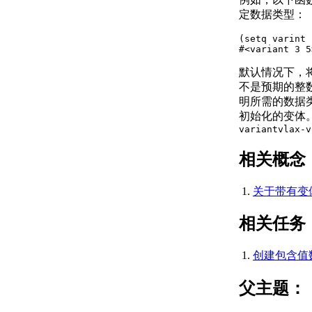
定数据类型：
输入和输出图形数据
关于输入和输出 DXF
(setq varint 
文件
#<variant 3 5
关于输入 PDF 文件
默认情况下，
关于将图形文件输出为
不是预期的整
PDF
关于输出光栅文件
明所需的数据
关于输入 MicroStation
初始化的变体
DGN 文件
variant
vlax-v
关于输出 MicroStation
相关概念
DGN 文件
关于输入和输出 WMF
文件
关于带有变体的 S
控制工程视图
关于在当前视图中平移和缩
相关任务
放
关于保存和恢复视图
创建包含值数组
关于导航栏
关于 ViewCube
父主题：
关于 SteeringWheels
关于 ShowMotion