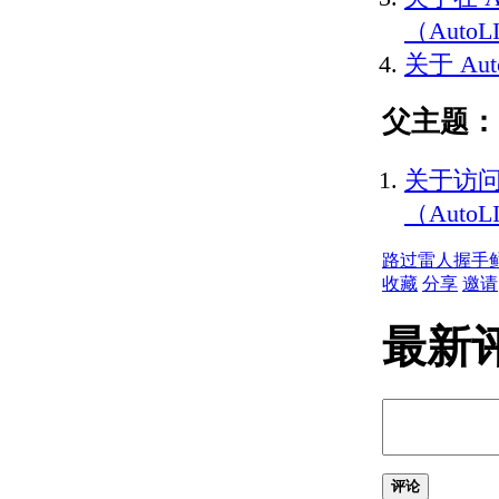
关于 SteeringWheels
（AutoLI
关于 ShowMotion
关于 Aut
指定三维视图
关于查看三维对象
关于三维导航工具
父主题：
关于平行和透视视图
使用草图辅助工具控制精度
关于访问 
设置工作平面和原点
关于用户坐标系 (UCS)
（AutoLI
关于通过面动态对齐
UCS
路过
雷人
握手
输入和显示坐标值
收藏
分享
邀请
关于坐标输入
关于合并坐标值（坐标
最新
过滤器）
关于相对于现有点指定
一个点
关于自动使用对象捕捉
的跟踪点
关于使用动态输入工具
提示
评论