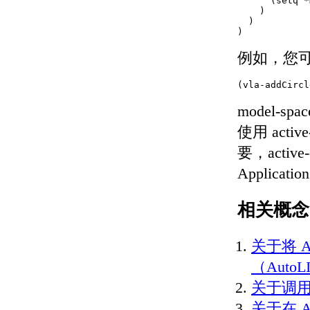
定义并执行 CAD 标准
      (setq *
    )

关于 CAD 标准
  )

关于图层转换
)
输入和输出图形数据
例如，您
关于输入和输出 DXF
文件
(vla-addCircl
关于输入 PDF 文件
关于将图形文件输出为
model-
PDF
使用 acti
关于输出光栅文件
关于输入 MicroStation
要，active
DGN 文件
Applicat
关于输出 MicroStation
DGN 文件
关于输入和输出 WMF
相关概念
文件
控制工程视图
关于将 Ac
关于在当前视图中平移和缩
放
（AutoLI
关于保存和恢复视图
关于调用 A
关于导航栏
关于 ViewCube
关于在 A