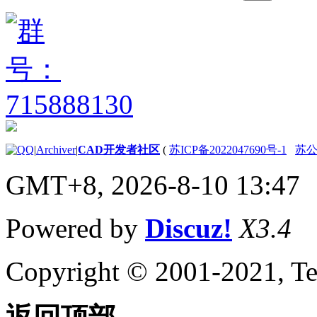
限制光标移动并捕捉到对象
上的点
关于调整栅格和栅格捕
捉
关于正交锁定（“正
交”模式）
关于极轴追踪和
PolarSnap
关于指定距离、长度和
角度
关于使用对象捕捉
|
Archiver
|
CAD开发者社区
(
苏ICP备2022047690号-1
苏公网
关于在三维中使用对象
GMT+8, 2026-8-10 13:47
捕捉
计算、查询和测量几何值
关于命令提示计算器
Powered by
Discuz!
X3.4
关于“快速计算器”计算
器
关于查找距离、角度和
Copyright © 2001-2021, Te
点的位置
关于获取面积与质量特
性信息
关于在对象上指定相等