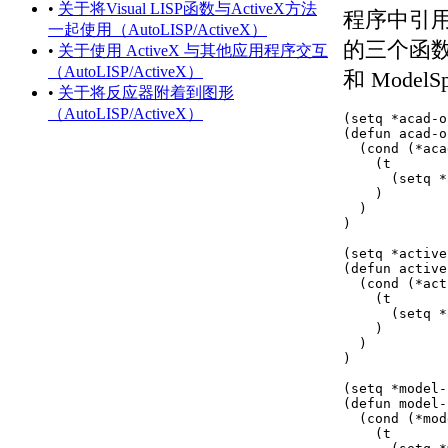
关于设置可固定窗口、
•
关于将Visual LISP函数与ActiveX方法
程序中引
选项板和工具栏的行为
一起使用（AutoLISP/ActiveX）
的三个函数，以
关于使用基于任务的工
•
关于使用 ActiveX 与其他应用程序交互
作空间
（AutoLISP/ActiveX）
和 Model
关于将程序设置保存为
•
关于将反应器附着到图形
配置
（AutoLISP/ActiveX）
(setq *acad-o
管理图形和其他文件
(defun acad-o
  (cond (*aca
关于图形和样板
    (t

关于测量单位
      (setq *
    )

关于单位格式惯例
  )

关于打开图形
)

关于将云存储用于图形
(setq *active
使用图形版本历史的步骤
(defun active
关于保存图形
  (cond (*act
    (t

通配符参考
      (setq *
修复、恢复和还原图形
    )

关于修复损坏的图形文
  )

)

件
关于从备份文件中创建
(setq *model-
(defun model-
和恢复
  (cond (*mod
关于从系统故障修复
    (t
