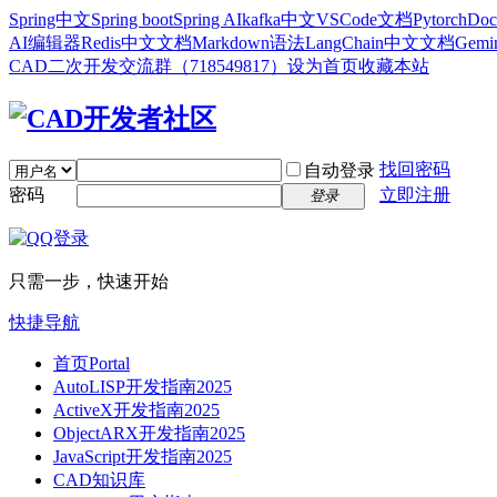
Spring中文
Spring boot
Spring AI
kafka中文
VSCode文档
Pytorch
Doc
AI编辑器
Redis中文文档
Markdown语法
LangChain中文文档
Gem
CAD二次开发交流群（718549817）
设为首页
收藏本站
找回密码
自动登录
密码
立即注册
登录
只需一步，快速开始
快捷导航
首页
Portal
AutoLISP开发指南2025
ActiveX开发指南2025
ObjectARX开发指南2025
JavaScript开发指南2025
CAD知识库