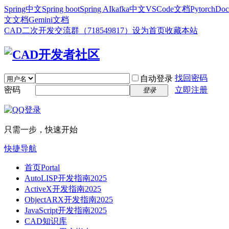
Spring中文
Spring boot
Spring AI
kafka中文
VSCode文档
Pytorch
Doc
文文档
Gemini文档
CAD二次开发交流群（718549817）
设为首页
收藏本站
找回密码
自动登录
密码
立即注册
登录
只需一步，快速开始
快捷导航
首页
Portal
AutoLISP开发指南2025
ActiveX开发指南2025
ObjectARX开发指南2025
JavaScript开发指南2025
CAD知识库