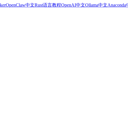
ker
OpenClaw中文
Rust语言教程
OpenAI中文
Ollama中文
Anacond