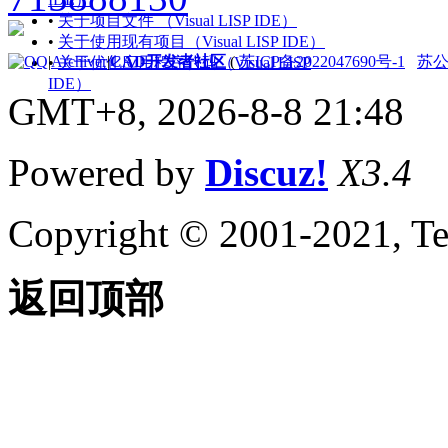
关于设置绘图区域
•
关于项目文件 （Visual LISP IDE）
关于自定义启动
•
关于使用现有项目（Visual LISP IDE）
关于设置可固定窗口、
|
Archiver
|
CAD开发者社区
(
苏ICP备2022047690号-1
苏公网
•
关于优化应用程序代码（Visual LISP
选项板和工具栏的行为
IDE）
GMT+8, 2026-8-8 21:48
关于使用基于任务的工
作空间
关于将程序设置保存为
Powered by
Discuz!
X3.4
配置
管理图形和其他文件
关于图形和样板
Copyright © 2001-2021, Te
关于测量单位
关于单位格式惯例
关于打开图形
返回顶部
关于将云存储用于图形
使用图形版本历史的步骤
关于保存图形
通配符参考
修复、恢复和还原图形
关于修复损坏的图形文
件
关于从备份文件中创建