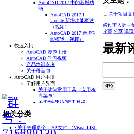
父主题：
AutoCAD 2017 中的新增功
能
关于项目文件 （
AutoCAD 2017.1
Update 新增功能概述
路过
雷人
握手
（视频）
收藏
分享
邀请
AutoCAD 2017 新增功
能概述（视频）
最新
快速入门
AutoCAD 漫游手册
AutoCAD 学习视频
产品培训参考
关于语言包
AutoCAD 用户手册
了解用户界面
评论
关于访问常用工具（应用程
序菜单）
关于“快速访问”工具栏
关于功能区
相关分类
关于“开始”选项卡
关于状态栏
关于快捷菜单
•
关于管理多个 LISP 文件 （Visual LISP
设置绘图环境
IDE）