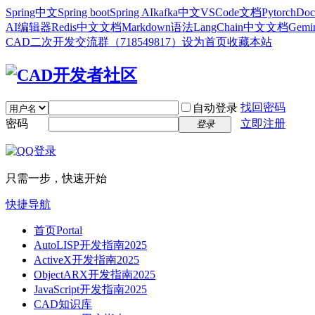
Spring中文
Spring boot
Spring AI
kafka中文
VSCode文档
Pytorch
Doc
AI编辑器
Redis中文文档
Markdown语法
LangChain中文文档
Gem
CAD二次开发交流群（718549817）
设为首页
收藏本站
找回密码
自动登录
密码
立即注册
登录
只需一步，快速开始
快捷导航
首页
Portal
AutoLISP开发指南2025
ActiveX开发指南2025
ObjectARX开发指南2025
JavaScript开发指南2025
CAD知识库