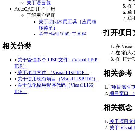
关于语言包
在
AutoCAD 用户手册
单击
了解用户界面
单
关于访问常用工具（应用程
序菜单）
打开项目
关于“快速访问”工具栏
关于功能区
相关分类
在 Visu
关于“开始”选项卡
在“输入
关于状态栏
在“打开
关于快捷菜单
•
关于管理多个 LISP 文件 （Visual LISP
设置绘图环境
IDE）
相关参考
关于设置绘图区域
•
关于项目文件 （Visual LISP IDE）
关于自定义启动
•
关于使用现有项目（Visual LISP IDE）
关于设置可固定窗口、
•
关于优化应用程序代码（Visual LISP
“项目属性”对话
选项板和工具栏的行为
IDE）
项目窗口 （Vis
关于使用基于任务的工
作空间
相关概念
关于将程序设置保存为
配置
关于项目文件 （
管理图形和其他文件
关于 Visual
关于图形和样板