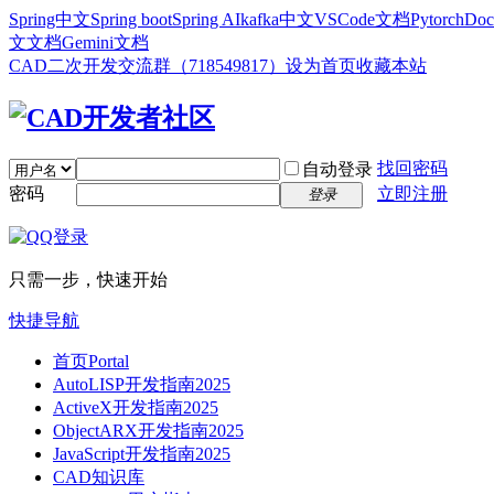
Spring中文
Spring boot
Spring AI
kafka中文
VSCode文档
Pytorch
Doc
文文档
Gemini文档
CAD二次开发交流群（718549817）
设为首页
收藏本站
找回密码
自动登录
密码
立即注册
登录
只需一步，快速开始
快捷导航
首页
Portal
AutoLISP开发指南2025
ActiveX开发指南2025
ObjectARX开发指南2025
JavaScript开发指南2025
CAD知识库