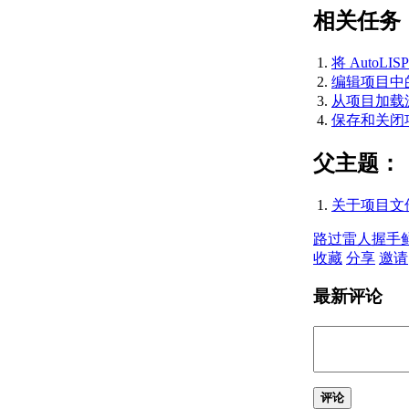
关于测量单位
相关任务
关于单位格式惯例
关于打开图形
关于将云存储用于图形
将 AutoLI
使用图形版本历史的步骤
编辑项目中的 A
关于保存图形
从项目加载源文
通配符参考
保存和关闭项目
修复、恢复和还原图形
关于修复损坏的图形文
父主题：
件
关于从备份文件中创建
关于项目文件 （
和恢复
关于从系统故障修复
路过
雷人
握手
定义并执行 CAD 标准
收藏
分享
邀请
关于 CAD 标准
关于图层转换
最新评论
输入和输出图形数据
关于输入和输出 DXF
文件
关于输入 PDF 文件
关于将图形文件输出为
评论
PDF