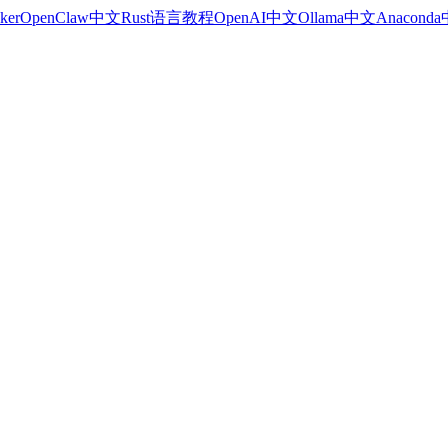
ker
OpenClaw中文
Rust语言教程
OpenAI中文
Ollama中文
Anacond