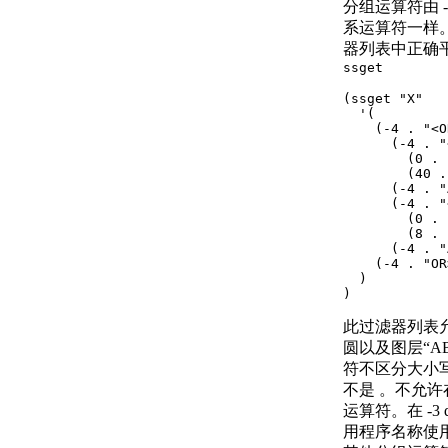
分组运算符由 -
和恢复
系运算符一样
关于从系统故障修复
器列表中正确
定义并执行 CAD 标准
ssget
关于 CAD 标准
关于图层转换
(ssget "X"

  '(

输入和输出图形数据
    (-4 . "<O
关于输入和输出 DXF
      (-4 . "
        (0 . 
文件
        (40 .
关于输入 PDF 文件
      (-4 . "
关于将图形文件输出为
      (-4 . "
        (0 . 
PDF
        (8 . 
关于输出光栅文件
      (-4 . "
关于输入 MicroStation
    (-4 . "OR
  )

DGN 文件
)
关于输出 MicroStation
DGN 文件
此过滤器列表允
关于输入和输出 WMF
圆以及图层“A
文件
符不区分大小写
控制工程视图
不是 。不允许在
关于在当前视图中平移和缩
运算符。在 -3
放
用程序名称使