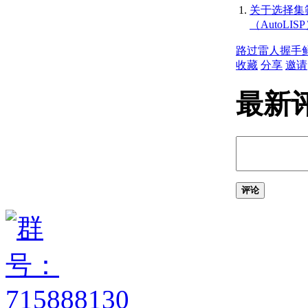
关于获取面积与质量特
关于选择集
性信息
（AutoLIS
关于在对象上指定相等
间隔
路过
雷人
握手
创建二维对象
收藏
分享
邀请
关于二维等轴测图形
创建线性和参照几何图形
最新
关于线
关于多段线
绘制矩形的步骤
关于多线
关于徒手画
关于参照几何图形
创建曲线式和闭合的几何图
评论
形
关于曲线式对象
关于圆弧
关于圆
关于圆环
关于椭圆
关于样条曲线
关于螺旋