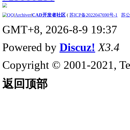
关于面域
使用参数化约束几何图形
|
Archiver
|
CAD开发者社区
(
苏ICP备2022047690号-1
苏公网
关于参数化图形和约束
使用几何约束
GMT+8, 2026-8-9 19:37
关于几何约束
关于应用和删除几何约
束的步骤
Powered by
Discuz!
X3.4
关于显示和验证几何约
束
关于修改几何约束的对
Copyright © 2001-2021, Te
象
关于推断几何约束
使用标注约束
返回顶部
关于标注约束
关于应用标注约束
关于控制标注约束的显
示
关于修改应用了标注约
束的对象
使用公式和表达式管理参数
关于使用参数管理器控