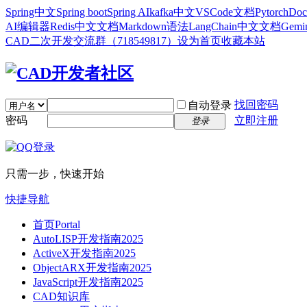
Spring中文
Spring boot
Spring AI
kafka中文
VSCode文档
Pytorch
Doc
AI编辑器
Redis中文文档
Markdown语法
LangChain中文文档
Gem
CAD二次开发交流群（718549817）
设为首页
收藏本站
找回密码
自动登录
密码
立即注册
登录
只需一步，快速开始
快捷导航
首页
Portal
AutoLISP开发指南2025
ActiveX开发指南2025
ObjectARX开发指南2025
JavaScript开发指南2025
CAD知识库