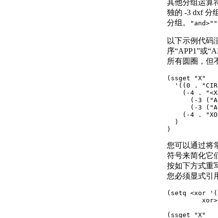
关于保存和恢复视图
其他分组运算
关于导航栏
独的 -3 dx
关于 ViewCube
分组。
"and>"
"
关于 SteeringWheels
以下示例代码
关于 ShowMotion
序“APP1”或
指定三维视图
所有圆圈，但
关于查看三维对象
关于三维导航工具
(ssget "X"

关于平行和透视视图
  '((0 . "CIR
    (-4 . "<X
使用草图辅助工具控制精度
      (-3 ("A
设置工作平面和原点
      (-3 ("A
关于用户坐标系 (UCS)
    (-4 . "XO
  )

关于通过面动态对齐
)
UCS
输入和显示坐标值
您可以通过将
关于坐标输入
符号来简化它
关于合并坐标值（坐标
按如下方式重
过滤器）
您必须显式引
关于相对于现有点指定
(setq <xor '(
一个点
         xor>
关于自动使用对象捕捉
的跟踪点
(ssget "X"
