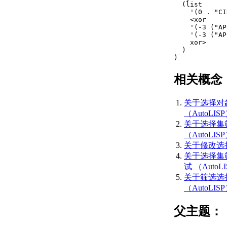
  (list

关于使用动态输入工具
    '(0 . "CI
提示
    <xor

    '(-3 ("AP
限制光标移动并捕捉到对象
    '(-3 ("AP
上的点
    xor>

关于调整栅格和栅格捕
  )

)
捉
关于正交锁定（“正
相关概念
交”模式）
关于极轴追踪和
PolarSnap
关于选择对
关于指定距离、长度和
（AutoLIS
角度
关于选择集
关于使用对象捕捉
（AutoLIS
关于在三维中使用对象
关于修改选择集
捕捉
关于选择集
计算、查询和测量几何值
试 （AutoL
关于命令提示计算器
关于筛选选
关于“快速计算器”计算
（AutoLIS
器
关于查找距离、角度和
父主题：
点的位置