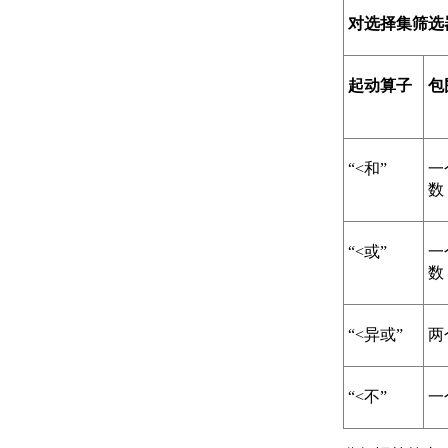
关于设置绘图区域
对选择集筛选
关于自定义启动
关于设置可固定窗口、
选项板和工具栏的行为
起动算子
包
关于使用基于任务的工
作空间
关于将程序设置保存为
配置
“<和”
一
管理图形和其他文件
数
关于图形和样板
关于测量单位
关于单位格式惯例
“<或”
一
关于打开图形
数
关于将云存储用于图形
使用图形版本历史的步骤
“<异或”
两
关于保存图形
通配符参考
修复、恢复和还原图形
“<不”
一
关于修复损坏的图形文
件
关于从备份文件中创建