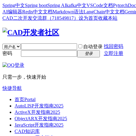
Spring中文
Spring boot
Spring AI
kafka中文
VSCode文档
Pytorch
Doc
AI编辑器
Redis中文文档
Markdown语法
LangChain中文文档
Gem
CAD二次开发交流群（718549817）
设为首页
收藏本站
找回密码
自动登录
密码
立即注册
登录
只需一步，快速开始
快捷导航
首页
Portal
AutoLISP开发指南2025
ActiveX开发指南2025
ObjectARX开发指南2025
JavaScript开发指南2025
CAD知识库