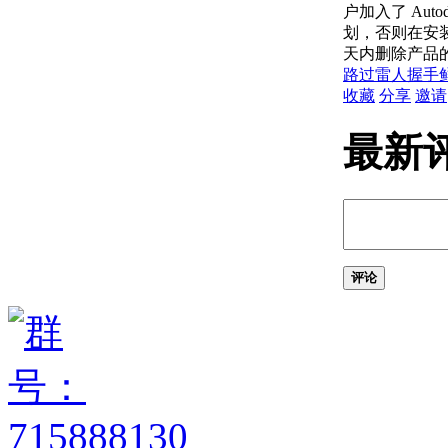
关于用户坐标系 (UCS)
户加入了 Autode
关于通过面动态对齐
划，否则在安装
UCS
天内删除产品
输入和显示坐标值
路过
雷人
握手
关于坐标输入
收藏
分享
邀请
关于合并坐标值（坐标
过滤器）
最新
关于相对于现有点指定
一个点
关于自动使用对象捕捉
的跟踪点
关于使用动态输入工具
提示
限制光标移动并捕捉到对象
评论
上的点
关于调整栅格和栅格捕
捉
关于正交锁定（“正
交”模式）
关于极轴追踪和
PolarSnap
关于指定距离、长度和