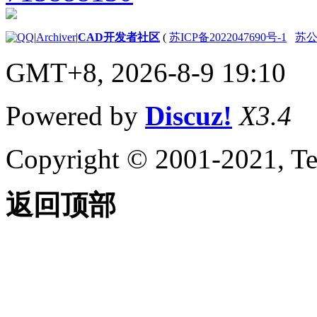
角度
关于使用对象捕捉
|
Archiver
|
CAD开发者社区
(
苏ICP备2022047690号-1
苏公网
关于在三维中使用对象
捕捉
GMT+8, 2026-8-9 19:10
计算、查询和测量几何值
关于命令提示计算器
关于“快速计算器”计算
Powered by
Discuz!
X3.4
器
关于查找距离、角度和
点的位置
Copyright © 2001-2021, Te
关于获取面积与质量特
性信息
关于在对象上指定相等
返回顶部
间隔
创建二维对象
关于二维等轴测图形
创建线性和参照几何图形
关于线
关于多段线
绘制矩形的步骤
关于多线