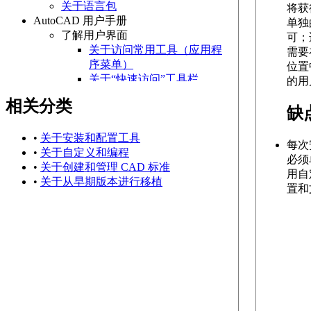
关于语言包
将获
AutoCAD 用户手册
单独
了解用户界面
可；
关于访问常用工具（应用程
需要
序菜单）
位置
关于“快速访问”工具栏
的用
关于功能区
相关分类
关于“开始”选项卡
缺
关于状态栏
关于快捷菜单
•
关于安装和配置工具
每次
设置绘图环境
•
关于自定义和编程
必须
关于设置绘图区域
•
关于创建和管理 CAD 标准
用自
关于自定义启动
•
关于从早期版本进行移植
置和
关于设置可固定窗口、
选项板和工具栏的行为
关于使用基于任务的工
作空间
关于将程序设置保存为
配置
管理图形和其他文件
关于图形和样板