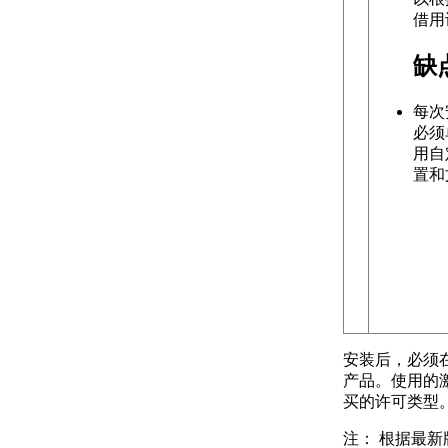
关于输出光栅文件
借用
关于输入 MicroStation
DGN 文件
缺
关于输出 MicroStation
DGN 文件
每次
关于输入和输出 WMF
必须
文件
用自
控制工程视图
置和
关于在当前视图中平移和缩
放
关于保存和恢复视图
关于导航栏
关于 ViewCube
关于 SteeringWheels
关于 ShowMotion
指定三维视图
关于查看三维对象
安装后，必须在
关于三维导航工具
产品。使用的
关于平行和透视视图
买的许可类型
使用草图辅助工具控制精度
设置工作平面和原点
注：
根据最新