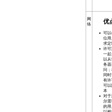
关于测量单位
关于单位格式惯例
关于打开图形
关于将云存储用于图形
网
优
使用图形版本历史的步骤
络
关于保存图形
通配符参考
可以
修复、恢复和还原图形
位用
关于修复损坏的图形文
求定
件
许可
关于从备份文件中创建
一起
和恢复
以从
关于从系统故障修复
务器
定义并执行 CAD 标准
问；
关于 CAD 标准
同时
关于图层转换
有许
输入和输出图形数据
可以
关于输入和输出 DXF
本
文件
对于
关于输入 PDF 文件
尔需
关于将图形文件输出为
的用
PDF
以根