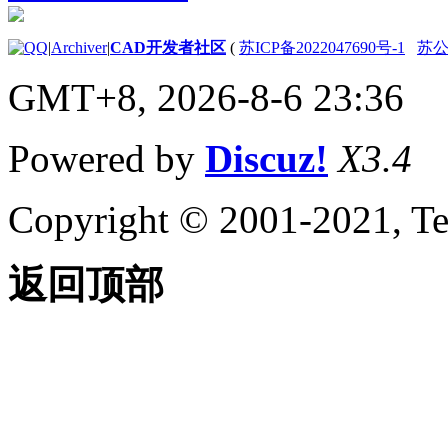
关于修复损坏的图形文
件
关于从备份文件中创建
|
Archiver
|
CAD开发者社区
(
苏ICP备2022047690号-1
苏公网
和恢复
GMT+8, 2026-8-6 23:36
关于从系统故障修复
定义并执行 CAD 标准
关于 CAD 标准
Powered by
Discuz!
X3.4
关于图层转换
输入和输出图形数据
关于输入和输出 DXF
Copyright © 2001-2021, Te
文件
关于输入 PDF 文件
关于将图形文件输出为
返回顶部
PDF
关于输出光栅文件
关于输入 MicroStation
DGN 文件
关于输出 MicroStation
DGN 文件
关于输入和输出 WMF
文件
控制工程视图