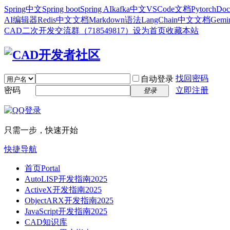
Spring中文
Spring boot
Spring AI
kafka中文
VSCode文档
Pytorch
Doc
AI编辑器
Redis中文文档
Markdown语法
LangChain中文文档
Gem
CAD二次开发交流群（718549817）
设为首页
收藏本站
找回密码
自动登录
密码
立即注册
登录
只需一步，快速开始
快捷导航
首页
Portal
AutoLISP开发指南2025
ActiveX开发指南2025
ObjectARX开发指南2025
JavaScript开发指南2025
CAD知识库