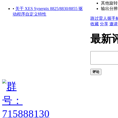
关于状态栏
其他旋转
关于快捷菜单
输出分辨
•
关于 XES Synergix 8825/8830/8855 驱
设置绘图环境
动程序自定义特性
路过
雷人
握手
关于设置绘图区域
收藏
分享
邀请
关于自定义启动
关于设置可固定窗口、
最新
选项板和工具栏的行为
关于使用基于任务的工
作空间
关于将程序设置保存为
配置
管理图形和其他文件
关于图形和样板
评论
关于测量单位
关于单位格式惯例
关于打开图形
关于将云存储用于图形
使用图形版本历史的步骤
关于保存图形
通配符参考
修复、恢复和还原图形