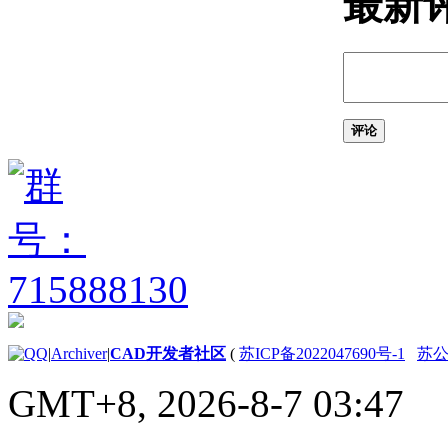
最新
关于使用基于任务的工
作空间
关于将程序设置保存为
配置
管理图形和其他文件
关于图形和样板
评论
关于测量单位
关于单位格式惯例
关于打开图形
关于将云存储用于图形
使用图形版本历史的步骤
关于保存图形
通配符参考
修复、恢复和还原图形
关于修复损坏的图形文
件
关于从备份文件中创建
|
Archiver
|
CAD开发者社区
(
苏ICP备2022047690号-1
苏公网
和恢复
关于从系统故障修复
GMT+8, 2026-8-7 03:47
定义并执行 CAD 标准
关于 CAD 标准
关于图层转换