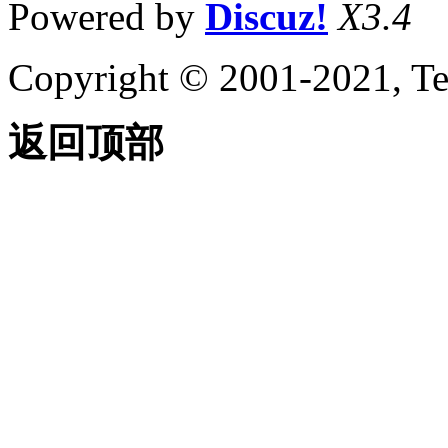
Powered by
Discuz!
X3.4
输入和输出图形数据
关于输入和输出 DXF
文件
Copyright © 2001-2021, Te
关于输入 PDF 文件
关于将图形文件输出为
PDF
返回顶部
关于输出光栅文件
关于输入 MicroStation
DGN 文件
关于输出 MicroStation
DGN 文件
关于输入和输出 WMF
文件
控制工程视图
关于在当前视图中平移和缩
放
关于保存和恢复视图
关于导航栏
关于 ViewCube
关于 SteeringWheels
关于 ShowMotion