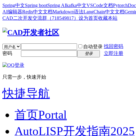
Spring中文
Spring boot
Spring AI
kafka中文
VSCode文档
Pytorch
Doc
AI编辑器
Redis中文文档
Markdown语法
LangChain中文文档
Gem
CAD二次开发交流群（718549817）
设为首页
收藏本站
找回密码
自动登录
密码
立即注册
登录
只需一步，快速开始
快捷导航
首页
Portal
AutoLISP开发指南2025