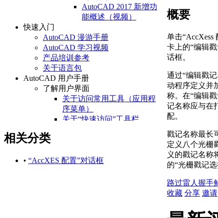
AutoCAD 2017 新增功
概要
能概述（视频）
快速入门
单击“AccXe
AutoCAD 漫游手册
卡上的“编辑
AutoCAD 学习视频
话框。
产品培训参考
关于语言包
通过“编辑戳
AutoCAD 用户手册
动程序定义并
了解用户界面
称。在“编辑
关于访问常用工具（应用程
记名称应与在
序菜单）
配。
关于“快速访问”工具栏
关于功能区
戳记名称最长可
相关分类
关于“开始”选项卡
定义八个光栅
关于状态栏
义的戳记名称将
关于快捷菜单
•
“AccXES 配置”对话框
的“光栅戳记选
设置绘图环境
关于设置绘图区域
路过
雷人
握手
关于自定义启动
收藏
分享
邀请
关于设置可固定窗口、
选项板和工具栏的行为