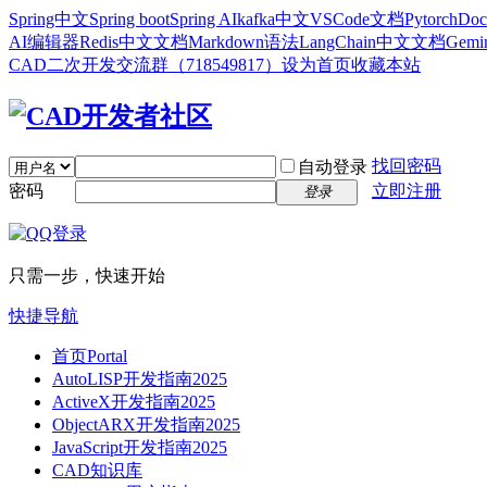
Spring中文
Spring boot
Spring AI
kafka中文
VSCode文档
Pytorch
Doc
AI编辑器
Redis中文文档
Markdown语法
LangChain中文文档
Gem
CAD二次开发交流群（718549817）
设为首页
收藏本站
找回密码
自动登录
密码
立即注册
登录
只需一步，快速开始
快捷导航
首页
Portal
AutoLISP开发指南2025
ActiveX开发指南2025
ObjectARX开发指南2025
JavaScript开发指南2025
CAD知识库