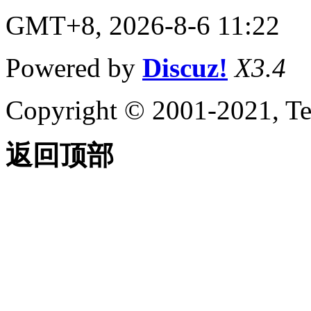
关于输出光栅文件
GMT+8, 2026-8-6 11:22
关于输入 MicroStation
DGN 文件
关于输出 MicroStation
Powered by
Discuz!
X3.4
DGN 文件
关于输入和输出 WMF
文件
Copyright © 2001-2021, Te
控制工程视图
关于在当前视图中平移和缩
放
返回顶部
关于保存和恢复视图
关于导航栏
关于 ViewCube
关于 SteeringWheels
关于 ShowMotion
指定三维视图
关于查看三维对象
关于三维导航工具
关于平行和透视视图
使用草图辅助工具控制精度
设置工作平面和原点