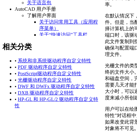
关于语言包
率。
AutoCAD 用户手册
了解用户界面
在默认情况下
关于访问常用工具（应用程
件。但是，当
序菜单）
择计算机上的
关于“快速访问”工具栏
端口时，该驱
关于功能区
此文件复制到
相关分类
关于“开始”选项卡
确保与配置端
关于状态栏
理文件。
关于快捷菜单
•
系统和非系统驱动程序自定义特性
光栅文件的类
设置绘图环境
•
PDF 驱动程序自定义特性
终的文件大小
关于设置绘图区域
•
PostScript驱动程序自定义特性
和磁盘空间，
关于自定义启动
•
光栅驱动程序自定义特性
需要几天才能
关于设置可固定窗口、
•
DWF 和 DWFx 驱动程序自定义特性
大小时，可以
选项板和工具栏的行为
•
DXB 驱动程序自定义特性
度来减小所创
关于使用基于任务的工
•
HP-GL 和 HP-GL/2 驱动程序自定义特
作空间
性
用户可以在绘
关于将程序设置保存为
特性”对话框
配置
如果改变此背
管理图形和其他文件
对象将不可见
关于图形和样板