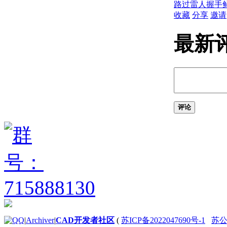
关于测量单位
路过
雷人
握手
关于单位格式惯例
收藏
分享
邀请
关于打开图形
关于将云存储用于图形
最新
使用图形版本历史的步骤
关于保存图形
通配符参考
修复、恢复和还原图形
关于修复损坏的图形文
件
关于从备份文件中创建
评论
和恢复
关于从系统故障修复
定义并执行 CAD 标准
关于 CAD 标准
关于图层转换
输入和输出图形数据
关于输入和输出 DXF
文件
关于输入 PDF 文件
关于将图形文件输出为
|
Archiver
|
CAD开发者社区
(
苏ICP备2022047690号-1
苏公网
PDF