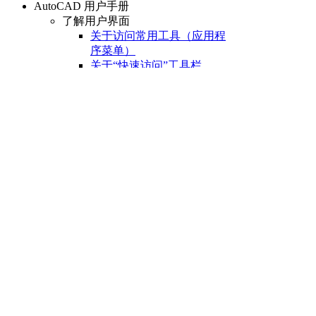
AutoCAD 用户手册
了解用户界面
关于访问常用工具（应用程
序菜单）
关于“快速访问”工具栏
关于功能区
关于“开始”选项卡
关于状态栏
关于快捷菜单
设置绘图环境
关于设置绘图区域
关于自定义启动
关于设置可固定窗口、
选项板和工具栏的行为
关于使用基于任务的工
作空间
关于将程序设置保存为
配置
管理图形和其他文件
关于图形和样板
关于测量单位