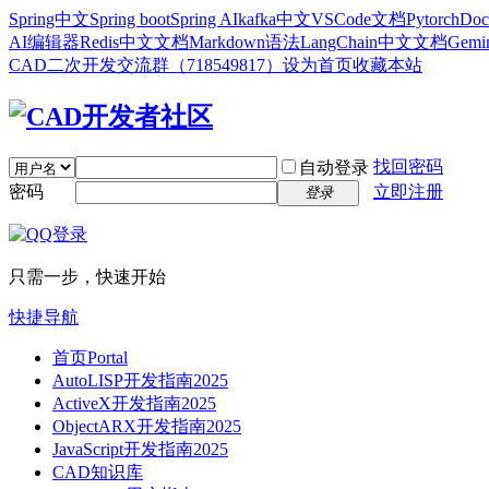
Spring中文
Spring boot
Spring AI
kafka中文
VSCode文档
Pytorch
Doc
AI编辑器
Redis中文文档
Markdown语法
LangChain中文文档
Gem
CAD二次开发交流群（718549817）
设为首页
收藏本站
找回密码
自动登录
密码
立即注册
登录
只需一步，快速开始
快捷导航
首页
Portal
AutoLISP开发指南2025
ActiveX开发指南2025
ObjectARX开发指南2025
JavaScript开发指南2025
CAD知识库