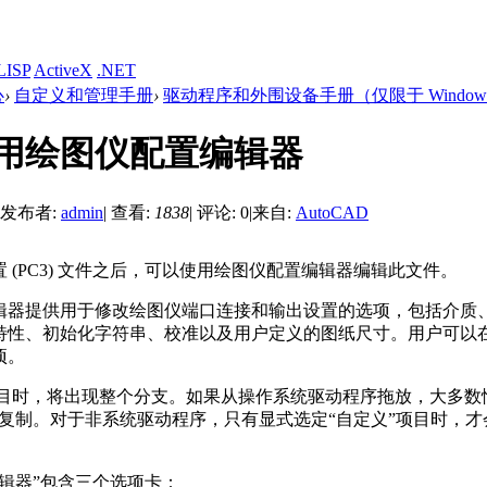
LISP
ActiveX
.NET
心
›
自定义和管理手册
›
驱动程序和外围设备手册（仅限于 Window
用绘图仪配置编辑器
发布者:
admin
|
查看:
1838
|
评论: 0
|
来自:
AutoCAD
 (PC3) 文件之后，可以使用绘图仪配置编辑器编辑此文件。
辑器提供用于修改绘图仪端口连接和输出设置的选项，包括介质
性、初始化字符串、校准以及用户定义的图纸尺寸。用户可以在 
项。
目时，将出现整个分支。如果从操作系统驱动程序拖放，大多数
被复制。对于非系统驱动程序，只有显式选定“自定义”项目时，才
辑器”包含三个选项卡：