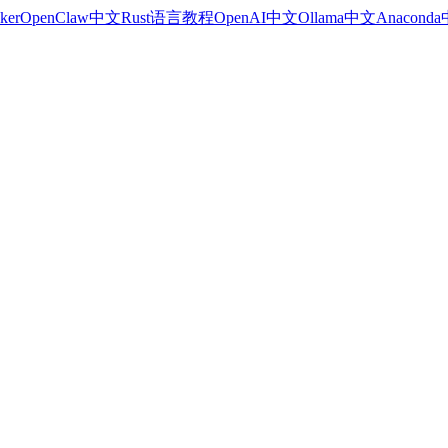
ker
OpenClaw中文
Rust语言教程
OpenAI中文
Ollama中文
Anacond