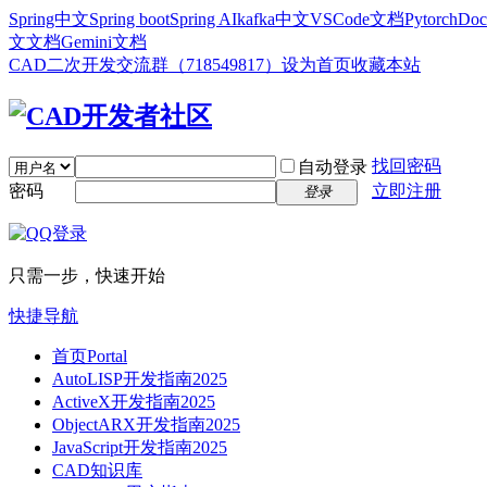
Spring中文
Spring boot
Spring AI
kafka中文
VSCode文档
Pytorch
Doc
文文档
Gemini文档
CAD二次开发交流群（718549817）
设为首页
收藏本站
找回密码
自动登录
密码
立即注册
登录
只需一步，快速开始
快捷导航
首页
Portal
AutoLISP开发指南2025
ActiveX开发指南2025
ObjectARX开发指南2025
JavaScript开发指南2025
CAD知识库