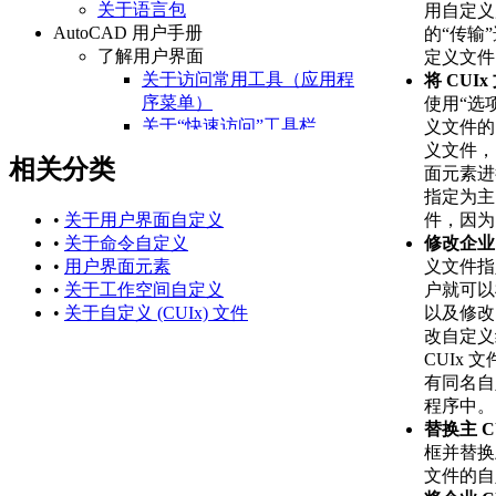
关于语言包
用自定义用
AutoCAD 用户手册
的“传输
了解用户界面
定义文件
关于访问常用工具（应用程
将 CUI
序菜单）
使用“选
关于“快速访问”工具栏
义文件的
关于功能区
义文件，
相关分类
关于“开始”选项卡
面元素进
关于状态栏
指定为主
关于快捷菜单
件，因为
•
关于用户界面自定义
设置绘图环境
修改企业 
•
关于命令自定义
关于设置绘图区域
义文件指
•
用户界面元素
关于自定义启动
户就可以
•
关于工作空间自定义
关于设置可固定窗口、
以及修改
•
关于自定义 (CUIx) 文件
选项板和工具栏的行为
改自定义
关于使用基于任务的工
CUIx
作空间
有同名自
关于将程序设置保存为
程序中。
配置
替换主 C
管理图形和其他文件
框并替换
关于图形和样板
文件的自