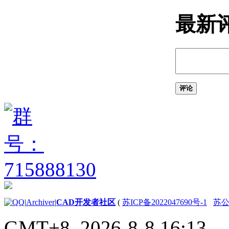
关于输出光栅文件
关于输入 MicroStation
最新
DGN 文件
关于输出 MicroStation
DGN 文件
关于输入和输出 WMF
文件
控制工程视图
评论
关于在当前视图中平移和缩
放
关于保存和恢复视图
关于导航栏
关于 ViewCube
关于 SteeringWheels
关于 ShowMotion
指定三维视图
关于查看三维对象
关于三维导航工具
关于平行和透视视图
|
Archiver
|
CAD开发者社区
(
苏ICP备2022047690号-1
苏公网
使用草图辅助工具控制精度
设置工作平面和原点
GMT+8, 2026-8-8 16:13