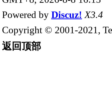
关于用户坐标系 (UCS)
关于通过面动态对齐
Powered by
Discuz!
X3.4
UCS
输入和显示坐标值
关于坐标输入
Copyright © 2001-2021, Te
关于合并坐标值（坐标
过滤器）
关于相对于现有点指定
一个点
返回顶部
关于自动使用对象捕捉
的跟踪点
关于使用动态输入工具
提示
限制光标移动并捕捉到对象
上的点
关于调整栅格和栅格捕
捉
关于正交锁定（“正
交”模式）
关于极轴追踪和
PolarSnap
关于指定距离、长度和