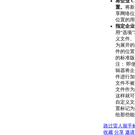
关于测量单位
将企业 
关于单位格式惯例
置。
将新
关于打开图形
享网络位
关于将云存储用于图形
位置的用
使用图形版本历史的步骤
指定企业 
关于保存图形
用“选项
通配符参考
义文件。
修复、恢复和还原图形
为展开的
关于修复损坏的图形文
件的位置（
件
的标准版
关于从备份文件中创建
注：
即使
和恢复
辑器将企
关于从系统故障修复
件进行加
定义并执行 CAD 标准
文件不被
关于 CAD 标准
文件作为
关于图层转换
这样就可
输入和输出图形数据
自定义文
关于输入和输出 DXF
置标记为
文件
给那些能
关于输入 PDF 文件
路过
雷人
握手
关于将图形文件输出为
收藏
分享
邀请
PDF