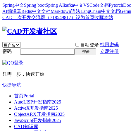
Spring中文
Spring boot
Spring AI
kafka中文
VSCode文档
Pytorch
Doc
AI编辑器
Redis中文文档
Markdown语法
LangChain中文文档
Gem
CAD二次开发交流群（718549817）
设为首页
收藏本站
找回密码
自动登录
密码
立即注册
登录
只需一步，快速开始
快捷导航
首页
Portal
AutoLISP开发指南2025
ActiveX开发指南2025
ObjectARX开发指南2025
JavaScript开发指南2025
CAD知识库