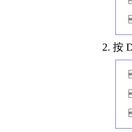
关于将标注转换为检验
标注
放置中心标记和中心线
关于中心标记和中心线
关于编辑中心标记和中
心线
中心标记尺寸和间隙参
按 D
照
创建形位公差边框
关于形位公差
关于混合公差
添加图案填充、填充、表和修订云
线
应用图案填充和填充
关于填充图案和填充
关于图案填充孤岛
关于填充图案比例
创建和管理数据和表
关于表
关于修改表
关于使用表样式和单元
样式