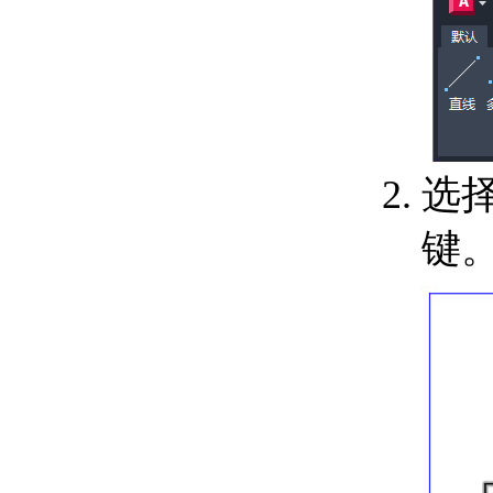
关于输入 MicroStation
DGN 文件
关于输出 MicroStation
DGN 文件
关于输入和输出 WMF
文件
控制工程视图
关于在当前视图中平移和缩
选择
放
关于保存和恢复视图
键
关于导航栏
关于 ViewCube
关于 SteeringWheels
关于 ShowMotion
指定三维视图
关于查看三维对象
关于三维导航工具
关于平行和透视视图
使用草图辅助工具控制精度
设置工作平面和原点
关于用户坐标系 (UCS)