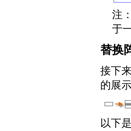
关于参照几何图形
创建曲线式和闭合的几何图
注
形
关于曲线式对象
于
关于圆弧
关于圆
关于圆环
关于椭圆
替换
关于样条曲线
关于螺旋
关于面域
接下
使用参数化约束几何图形
关于参数化图形和约束
使用几何约束
的展
关于几何约束
关于应用和删除几何约
束的步骤
关于显示和验证几何约
束
关于修改几何约束的对
以下
象
关于推断几何约束