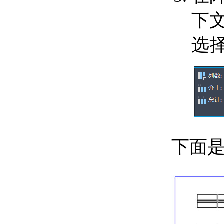
关于使用夹点编辑
关于使用夹点创建多个
下
副本
编辑复杂对象
选择
关于修改螺旋
关于修改样条曲线
关于分解复合对象
更改常规对象特性
关于对象特性
关于对象特性工具
关于图层
关于设置对象的颜色
关于线型
关于线宽
下面是
关于重叠对象的绘图次
序
关于使对象变得透明
创建说明、标签和引线
关于注释对象
设置注释对象的高度和比例
关于注释缩放
关于非注释性对象工作