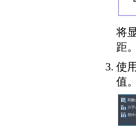
关于通过面动态对齐
UCS
输入和显示坐标值
关于坐标输入
关于合并坐标值（坐标
将
过滤器）
关于相对于现有点指定
距
一个点
关于自动使用对象捕捉
的跟踪点
使
关于使用动态输入工具
提示
限制光标移动并捕捉到对象
值
上的点
关于调整栅格和栅格捕
捉
关于正交锁定（“正
交”模式）
关于极轴追踪和
PolarSnap
关于指定距离、长度和
角度