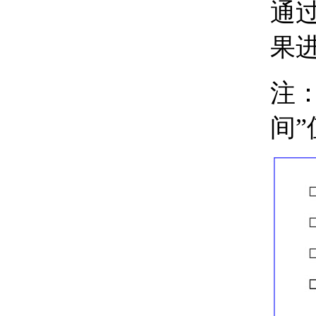
通
关于使用对象捕捉
关于在三维中使用对象
果
捕捉
计算、查询和测量几何值
关于命令提示计算器
关于“快速计算器”计算
注
器
关于查找距离、角度和
间
点的位置
关于获取面积与质量特
性信息
关于在对象上指定相等
间隔
创建二维对象
关于二维等轴测图形
创建线性和参照几何图形
关于线
关于多段线
绘制矩形的步骤
关于多线
关于徒手画