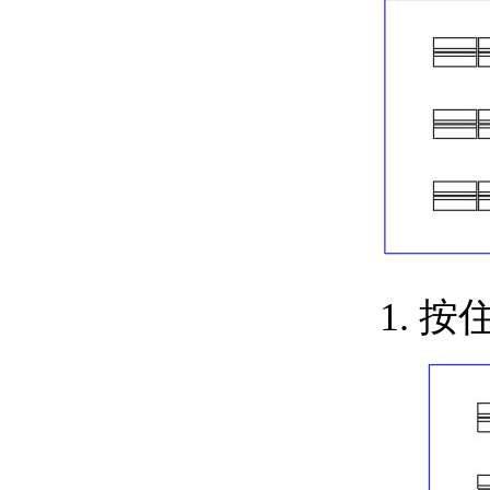
使用标注添加引线并设置其
样式
关于引线对象
关于创建引线
关于引线样式
关于使用夹点修改引线
标注对象
关于标注类型
关于关联标注
关于设置标注的比例
标注格式和样式
关于标注样式
关于应用标注样式
按住
关于比较标注样式
关于替代标注样式
修改标注
关于修改标注几何图形
关于修改标注文字
关于调整标注之间的间
距
关于创建标注中的折断