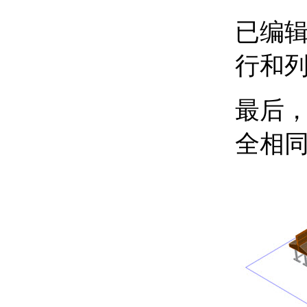
关于向表格中添加文字
已编
和块
关于使用表格单元中的
公式
行和
关于将表格链接至外部
数据
添加区域覆盖和修订云线
最后
关于使用区域覆盖对象
屏蔽图形的区域
全相
关于修订云线
定义和参照块
使用块
关于定义块
关于使用块编辑器
关于组织块
关于块
关于插入块
关于“块”选项板
关于修改块定义
关于修改块参照
使用属性