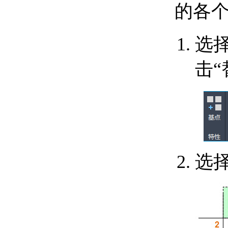
的各
使用标注约束
关于标注约束
关于应用标注约束
选
关于控制标注约束的显
示
击“
关于修改应用了标注约
束的对象
使用公式和表达式管理参数
关于使用参数管理器控
制几何图形
关于参数化公式和方程
式
关于以参数组来组织参
数
选择
修改对象
选择对象和编组对象
关于分别选择对象
关于选择多个对象
关于编组
移动和旋转对象
关于移动对象