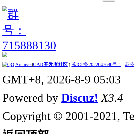
定数值集
关于动态块上的
夹点
关于控制动态块
中对象的可见性
参照外部文件和数据
参照外部图形文件（外部参
照）
附着、修改和管理外部
参照
|
Archiver
|
CAD开发者社区
(
苏ICP备2022047690号-1
苏公网
关于附着和拆离
参照图形（外部
GMT+8, 2026-8-9 05:03
参照）
关于嵌套和覆盖
Powered by
Discuz!
X3.4
参照的图形
关于存档带有外
部参照的图形
Copyright © 2001-2021, Te
（绑定）
关于剪裁外部参
照和块
关于在使用外部