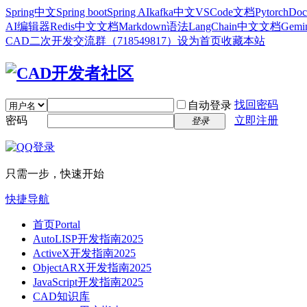
Spring中文
Spring boot
Spring AI
kafka中文
VSCode文档
Pytorch
Doc
AI编辑器
Redis中文文档
Markdown语法
LangChain中文文档
Gem
CAD二次开发交流群（718549817）
设为首页
收藏本站
找回密码
自动登录
密码
立即注册
登录
只需一步，快速开始
快捷导航
首页
Portal
AutoLISP开发指南2025
ActiveX开发指南2025
ObjectARX开发指南2025
JavaScript开发指南2025
CAD知识库