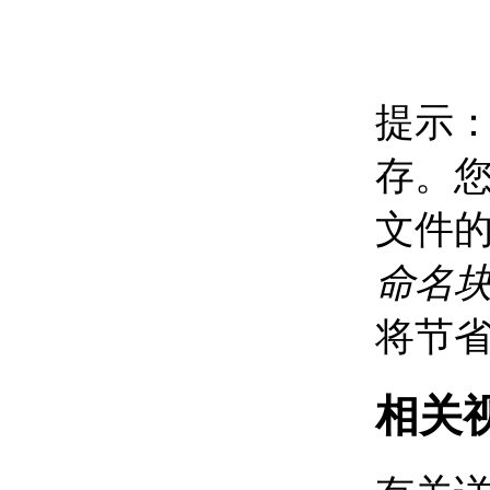
关于定义和附着块属性
关于修改块属性中的数
据
关于修改块属性定义
关于从块属性提取数据
提示
向块（动态块）中添加行为
关于动态块
存。
创建和编辑动态块
关于创建动态块
文件
关于创建自定义
块编写工具
关于修改动态块
命名
定义
关于在块编辑器
将节
中测试动态块
为动态块添加约束
关于将约束添加
相关
到动态块
关于标识动态块
中完全约束的对
象