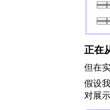
流
关于注释性对象工作流
关于注释性对象和样式
以单行和多行文字形式添加
说明
关于使用文字创建注释
关于多行文字格式
文字格式和样式
关于文字样式
正在
关于替换字体
使用字段值与说明和标签
关于使用文字中的字段
但在
关于块和外部参照中的
上下文字段
关于将超链接指定给字
假设
段
修改文字
关于更改文字比例和对
对展
正
关于查找和替换文字
关于拼写检查