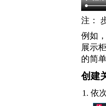
关于单位格式惯例
关于打开图形
关于将云存储用于图形
使用图形版本历史的步骤
注：
关于保存图形
通配符参考
修复、恢复和还原图形
例如
关于修复损坏的图形文
件
展示
关于从备份文件中创建
和恢复
关于从系统故障修复
的简
定义并执行 CAD 标准
关于 CAD 标准
关于图层转换
创建
输入和输出图形数据
关于输入和输出 DXF
文件
关于输入 PDF 文件
依次
关于将图形文件输出为
PDF
关于输出光栅文件