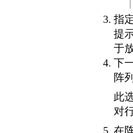
关于旋转对象
关于对齐对象
指
更改对象的大小和长度
关于调整大小或重塑对
象
提
关于修剪和延伸对象
复制和阵列对象
于
关于复制对象
关于使用剪贴板
下一
关于镜像对象
关于偏移对象
关于阵列
阵
圆角和倒角对象
关于圆角和外圆角
关于倒角和斜角
此
删除对象和对象分段
关于更正错误
对
关于清理未参照的图
层、块和样式定义
关于打断和合并对象
在
使用夹点编辑对象