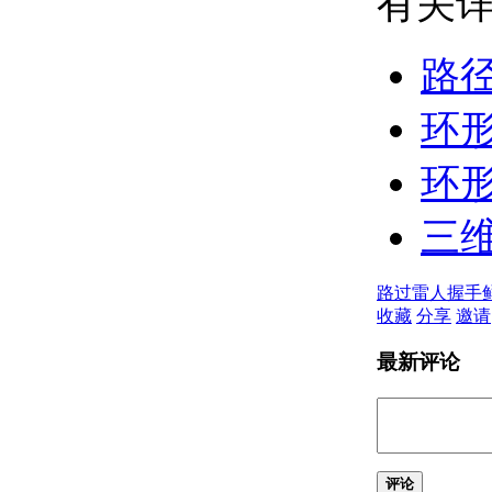
有关详
向动态块添加动作参数
关于显示动作和
参数
路
关于将参数添加
到动态块
环形
关于将动作添加
到动态块
关于指定动态块
环形
的特性
关于使用块特性
三
表
向动态块添加动作
关于移动动作
路过
雷人
握手
关于缩放动作
收藏
分享
邀请
关于拉伸动作
关于极轴拉伸动
最新评论
作
关于旋转动作
关于翻转动作
关于链动作
关于查寻操作
评论
关于为动态块指