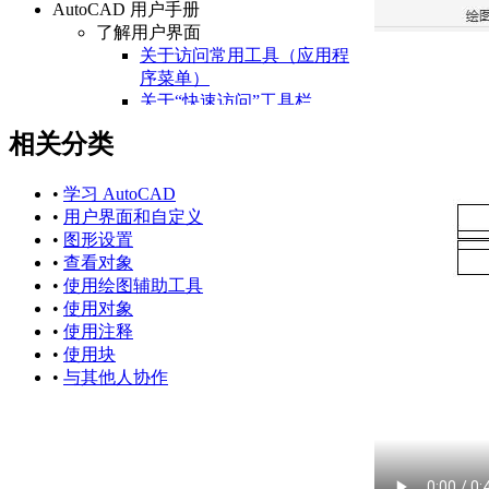
AutoCAD 用户手册
了解用户界面
关于访问常用工具（应用程
序菜单）
关于“快速访问”工具栏
关于功能区
相关分类
关于“开始”选项卡
关于状态栏
关于快捷菜单
•
学习 AutoCAD
设置绘图环境
•
用户界面和自定义
关于设置绘图区域
•
图形设置
关于自定义启动
•
查看对象
关于设置可固定窗口、
•
使用绘图辅助工具
选项板和工具栏的行为
•
使用对象
关于使用基于任务的工
•
使用注释
作空间
•
使用块
关于将程序设置保存为
•
与其他人协作
配置
管理图形和其他文件
关于图形和样板
关于测量单位