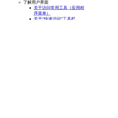
了解用户界面
关于访问常用工具（应用程
序菜单）
关于“快速访问”工具栏
关于功能区
关于“开始”选项卡
关于状态栏
关于快捷菜单
设置绘图环境
关于设置绘图区域
关于自定义启动
关于设置可固定窗口、
选项板和工具栏的行为
关于使用基于任务的工
作空间
关于将程序设置保存为
配置
管理图形和其他文件
关于图形和样板
关于测量单位
关于单位格式惯例