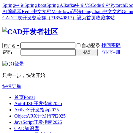
Spring中文
Spring boot
Spring AI
kafka中文
VSCode文档
Pytorch
Doc
AI编辑器
Redis中文文档
Markdown语法
LangChain中文文档
Gem
CAD二次开发交流群（718549817）
设为首页
收藏本站
找回密码
自动登录
密码
立即注册
登录
只需一步，快速开始
快捷导航
首页
Portal
AutoLISP开发指南2025
ActiveX开发指南2025
ObjectARX开发指南2025
JavaScript开发指南2025
CAD知识库