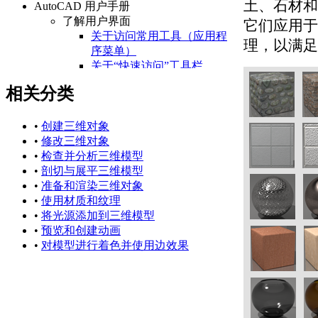
土、石材和
AutoCAD 用户手册
了解用户界面
它们应用于
关于访问常用工具（应用程
理，以满足
序菜单）
关于“快速访问”工具栏
关于功能区
相关分类
关于“开始”选项卡
关于状态栏
关于快捷菜单
•
创建三维对象
设置绘图环境
•
修改三维对象
关于设置绘图区域
•
检查并分析三维模型
关于自定义启动
•
剖切与展平三维模型
关于设置可固定窗口、
•
准备和渲染三维对象
选项板和工具栏的行为
•
使用材质和纹理
关于使用基于任务的工
•
将光源添加到三维模型
作空间
•
预览和创建动画
关于将程序设置保存为
•
对模型进行着色并使用边效果
配置
管理图形和其他文件
关于图形和样板
关于测量单位