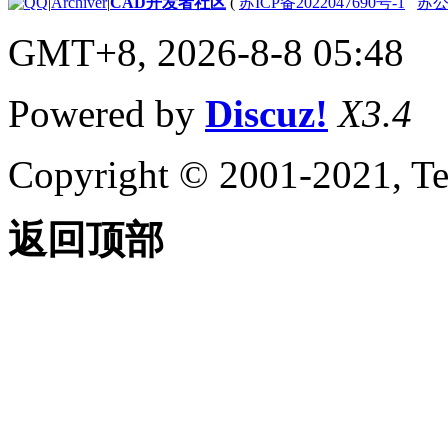
|
Archiver
|
CAD开发者社区
(
苏ICP备2022047690号-1
苏公网
关于输入 MicroStation
DGN 文件
GMT+8, 2026-8-8 05:48
关于输出 MicroStation
DGN 文件
关于输入和输出 WMF
Powered by
Discuz!
X3.4
文件
控制工程视图
关于在当前视图中平移和缩
Copyright © 2001-2021, Te
放
关于保存和恢复视图
关于导航栏
返回顶部
关于 ViewCube
关于 SteeringWheels
关于 ShowMotion
指定三维视图
关于查看三维对象
关于三维导航工具
关于平行和透视视图
使用草图辅助工具控制精度
设置工作平面和原点
关于用户坐标系 (UCS)