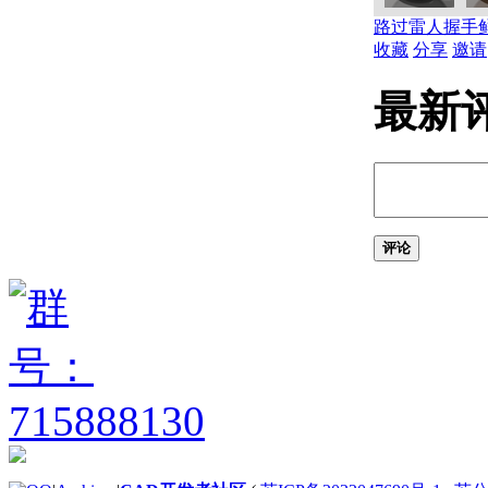
关于单位格式惯例
关于打开图形
路过
雷人
握手
关于将云存储用于图形
收藏
分享
邀请
使用图形版本历史的步骤
关于保存图形
最新
通配符参考
修复、恢复和还原图形
关于修复损坏的图形文
件
关于从备份文件中创建
和恢复
评论
关于从系统故障修复
定义并执行 CAD 标准
关于 CAD 标准
关于图层转换
输入和输出图形数据
关于输入和输出 DXF
文件
关于输入 PDF 文件
关于将图形文件输出为
PDF
关于输出光栅文件