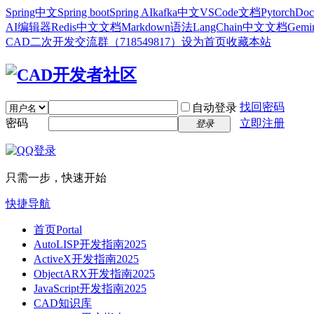
Spring中文
Spring boot
Spring AI
kafka中文
VSCode文档
Pytorch
Doc
AI编辑器
Redis中文文档
Markdown语法
LangChain中文文档
Gem
CAD二次开发交流群（718549817）
设为首页
收藏本站
找回密码
自动登录
密码
立即注册
登录
只需一步，快速开始
快捷导航
首页
Portal
AutoLISP开发指南2025
ActiveX开发指南2025
ObjectARX开发指南2025
JavaScript开发指南2025
CAD知识库