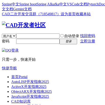
Spring中文
Spring boot
Spring AI
kafka中文
VSCode文档
Pytorch
Doc
文文档
Gemini文档
CAD二次开发交流群（718549817）
设为首页
收藏本站
找回密码
自动登录
密码
立即注册
登录
只需一步，快速开始
快捷导航
首页
Portal
AutoLISP开发指南2025
ActiveX开发指南2025
ObjectARX开发指南2025
JavaScript开发指南2025
CAD知识库