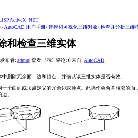
LISP
ActiveX
.NET
心
›
AutoCAD 用户手册
›
建模和可视化三维对象
›
检查并分析三维
除和检查三维实体
发布者:
admin
|
查看:
1795
|
评论: 0
|
来自:
AutoCAD
体中删除冗余面、边和顶点，并确认该三维实体是否有效。
同一个曲面或顶点定义的冗余边或顶点。此操作会合并相邻的面
的边。