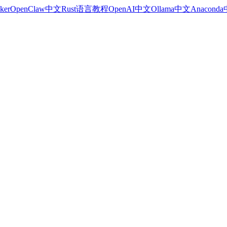
ker
OpenClaw中文
Rust语言教程
OpenAI中文
Ollama中文
Anacond