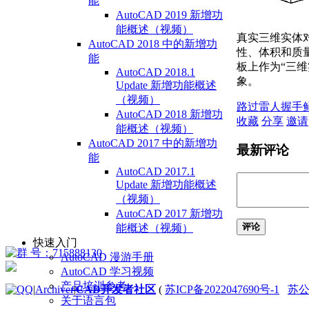
能
AutoCAD 2019 新增功
能概述（视频）
真实三维实体
AutoCAD 2018 中的新增功
性、体积和质
能
板上作为“三维
AutoCAD 2018.1
象。
Update 新增功能概述
（视频）
路过
雷人
握手
AutoCAD 2018 新增功
收藏
分享
邀请
能概述（视频）
AutoCAD 2017 中的新增功
最新评论
能
AutoCAD 2017.1
Update 新增功能概述
（视频）
AutoCAD 2017 新增功
评论
能概述（视频）
快速入门
AutoCAD 漫游手册
AutoCAD 学习视频
产品培训参考
|
Archiver
|
CAD开发者社区
(
苏ICP备2022047690号-1
苏公网
关于语言包