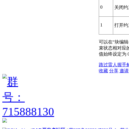
0
关闭约
1
打开约
可以在“块编
束状态相对应
值始终设定为 
路过
雷人
握手
收藏
分享
邀请