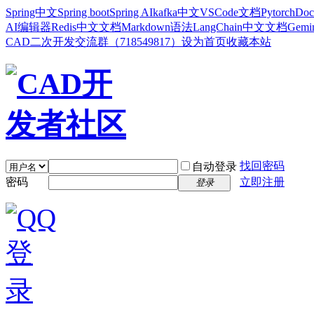
Spring中文
Spring boot
Spring AI
kafka中文
VSCode文档
Pytorch
Doc
AI编辑器
Redis中文文档
Markdown语法
LangChain中文文档
Gem
CAD二次开发交流群（718549817）
设为首页
收藏本站
找回密码
自动登录
密码
立即注册
登录