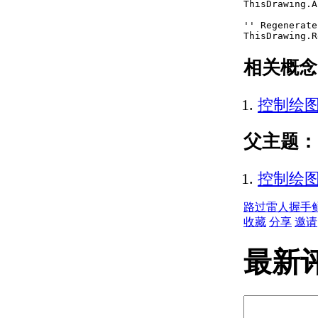
ThisDrawing.A
（.NET）
'' Regenerate
在解决方案中使用多个
ThisDrawing.R
项目 （.NET）
编辑现有项目或解决方案
相关概念
（.NET）
向项目添加新项
（.NET）
控制绘图
将现有项导入项目
（.NET）
父主题：
重命名项目 （.NET）
添加和引用其他项目
（.NET）
控制绘图
设置 Microsoft Visual
Studio （.NET） 的选
路过
雷人
握手
项
收藏
分享
邀请
编辑项目中的项
（.NET）
最新
使用代码窗口
（.NET）
使用 Windows 窗
体设计器