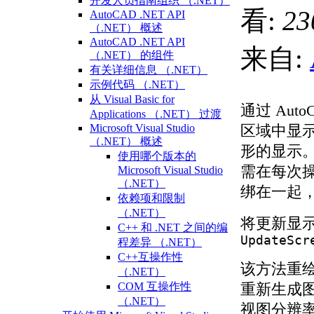
开发人员指南组织 （.NET）
看:
23
AutoCAD .NET API
（.NET） 概述
AutoCAD .NET API
来自:
（.NET） 的组件
有关详细信息 （.NET）
示例代码 （.NET）
从 Visual Basic for
通过 Aut
Applications （.NET） 过渡
Microsoft Visual Studio
区域中显
（.NET） 概述
形的显示
使用哪个版本的
需在每次
Microsoft Visual Studio
（.NET）
绑在一起
依赖项和限制
（.NET）
将更新显示的方
C++ 和 .NET 之间的编
UpdateScr
程差异 （.NET）
C++互操作性
该方法重
（.NET）
COM 互操作性
重新生成
（.NET）
视图分辨