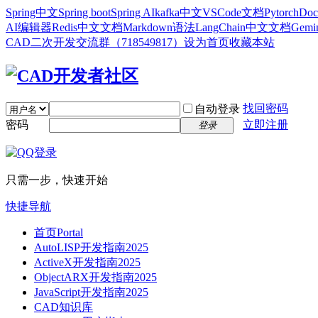
Spring中文
Spring boot
Spring AI
kafka中文
VSCode文档
Pytorch
Doc
AI编辑器
Redis中文文档
Markdown语法
LangChain中文文档
Gem
CAD二次开发交流群（718549817）
设为首页
收藏本站
找回密码
自动登录
密码
立即注册
登录
只需一步，快速开始
快捷导航
首页
Portal
AutoLISP开发指南2025
ActiveX开发指南2025
ObjectARX开发指南2025
JavaScript开发指南2025
CAD知识库