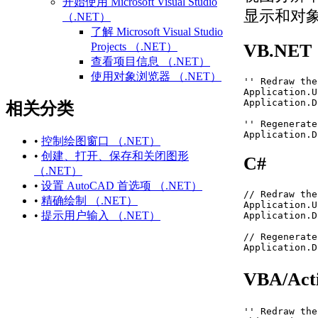
开始使用 Microsoft Visual Studio
显示和对
（.NET）
了解 Microsoft Visual Studio
VB.NET
Projects （.NET）
查看项目信息 （.NET）
使用对象浏览器 （.NET）
'' Redraw the
访问和搜索引用的库
Application.U
Application.D
相关分类
练习：创建第一个项目
（.NET）
'' Regenerate
Application.D
相关 AutoCAD 命令和术语
•
控制绘图窗口 （.NET）
（.NET）
•
创建、打开、保存和关闭图形
C#
有关 Microsoft Visual Studio
（.NET）
（.NET） 的更多信息
•
设置 AutoCAD 首选项 （.NET）
// Redraw the
定义项目中的组件 （.NET）
•
精确绘制 （.NET）
Application.U
每个文档数据
•
提示用户输入 （.NET）
Application.D
（.NET）
// Regenerate
使用 Microsoft Visual Studio
Application.D
Projects （.NET）
创建新项目 （.NET）
VBA/Ac
打开现有项目或解决方
案 （.NET）
'' Redraw the
保存项目或解决方案