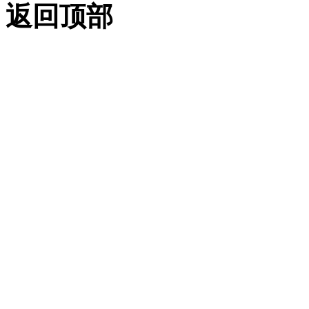
返回顶部
创建、打开、保存和关闭图
形 （.NET）
创建并打开图形
（.NET）
保存并关闭图形
（.NET）
不使用打开的文档
（.NET）
设置 AutoCAD 首选项
（.NET）
数据库首选项
（.NET）
精确绘制 （.NET）
调整对齐和网格对齐方
式 （.NET）
使用正交模式
（.NET）
计算点和值 （.NET）
计算面积 （.NET）
计算定义的区域
（.NET）