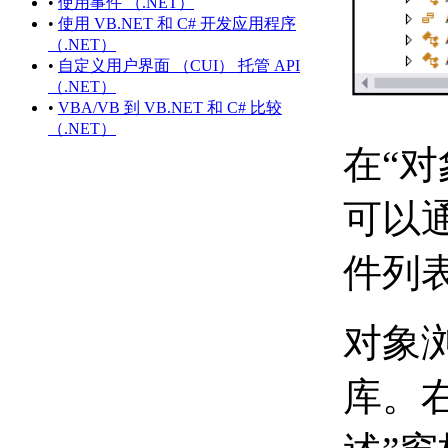
•
使用事件 （.NET）
（.NET）
•
使用 VB.NET 和 C# 开发应用程序
在解决方案中使用多个
（.NET）
项目 （.NET）
•
自定义用户界面 （CUI） 托管 API
编辑现有项目或解决方案
（.NET）
（.NET）
•
VBA/VB 到 VB.NET 和 C# 比较
向项目添加新项
（.NET）
（.NET）
在“
将现有项导入项目
（.NET）
可以通
重命名项目 （.NET）
添加和引用其他项目
（.NET）
件列
设置 Microsoft Visual
Studio （.NET） 的选
项
对象
编辑项目中的项
（.NET）
使用代码窗口
库。
（.NET）
使用 Windows 窗
体设计器