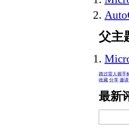
循环访问集合对象
（.NET）
Aut
擦除集合对象的成员
（.NET）
定义命令和 AutoLISP 函数
父主
（.NET）
命令定义 （.NET）
AutoLISP 函数定义
（.NET）
Micr
控制AutoCAD环境（.NET）
控制应用程序窗口 （.NET）
锁定和解锁文档 （.NET）
路过
雷人
握手
设置和返回系统变量
收藏
分享
邀请
（.NET）
访问命令行 （.NET）
最新
扩展 AutoCAD 用户界面
（.NET）
控制绘图窗口 （.NET）
放置文档窗口并调整其
大小 （.NET）
使用命名视图