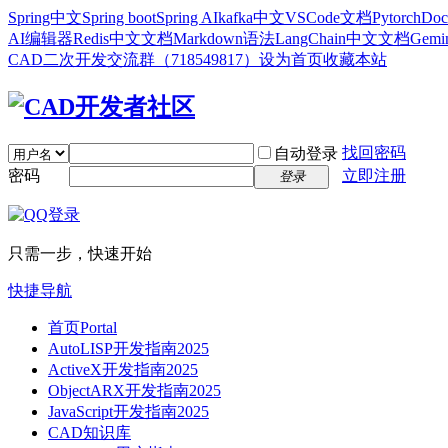
Spring中文
Spring boot
Spring AI
kafka中文
VSCode文档
Pytorch
Doc
AI编辑器
Redis中文文档
Markdown语法
LangChain中文文档
Gem
CAD二次开发交流群（718549817）
设为首页
收藏本站
找回密码
自动登录
密码
立即注册
登录
只需一步，快速开始
快捷导航
首页
Portal
AutoLISP开发指南2025
ActiveX开发指南2025
ObjectARX开发指南2025
JavaScript开发指南2025
CAD知识库