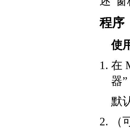
述”
（.NET）
使用属性窗口
（.NET）
程序
加载程序集 （.NET）
应用程序初始化和加载
时优化 （.NET）
练习：创建您的第一个项目
使
（.NET）
练习：创建新项目
（.NET）
在 
练习：引用 AutoCAD
.NET API FILES
（.NET）
器”
练习：创建新命令
（.NET）
练习：设置项目的目标
默
框架 （.NET）
练习：生成和加载程序
集 （.NET）
（
AutoCAD .NET API （.NET） 的
基础知识
了解属性和方法 （.NET）