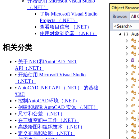
开始使用 Microsoft Visual Studio
（.NET）
了解 Microsoft Visual Studio
Projects （.NET）
查看项目信息 （.NET）
使用对象浏览器 （.NET）
访问和搜索引用的库
相关分类
练习：创建第一个项目
（.NET）
相关 AutoCAD 命令和术语
•
关于.NET和AutoCAD .NET
（.NET）
API（.NET）
有关 Microsoft Visual Studio
•
开始使用 Microsoft Visual Studio
（.NET） 的更多信息
（.NET）
定义项目中的组件 （.NET）
•
AutoCAD .NET API （.NET） 的基础
每个文档数据
知识
（.NET）
•
控制AutoCAD环境（.NET）
使用 Microsoft Visual Studio
•
创建和编辑 AutoCAD 实体 （.NET）
Projects （.NET）
•
尺寸和公差 （.NET）
创建新项目 （.NET）
•
在三维空间中工作（.NET）
打开现有项目或解决方
•
高级绘图和组织技术 （.NET）
案 （.NET）
•
定义布局和绘图 （.NET）
保存项目或解决方案