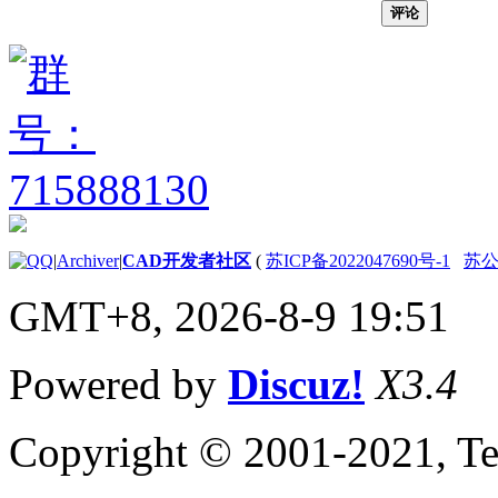
（.NET）
评论
更新文档窗口中的几何
图形 （.NET）
缩放和平移当前视图
（.NET）
操作当前视图
（.NET）
定义为窗口
（.NET）
缩放视图
（.NET）
|
Archiver
|
CAD开发者社区
(
苏ICP备2022047690号-1
苏公网
中心对象
（.NET）
GMT+8, 2026-8-9 19:51
显示绘图范围和
限制 （.NET）
使用平铺视口
Powered by
Discuz!
X3.4
（.NET）
标识和操作活动
视区 （.NET）
Copyright © 2001-2021, Te
使平铺视口成为
当前视口
（.NET）