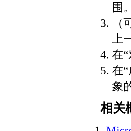
围
进程外与进程内 （.NET）
了解 AutoCAD 对象层次结
构 （.NET）
（
应用程序对象
（.NET）
上
文档对象 （.NET）
数据库对象 （.NET）
图形和非图形对象
在
（.NET）
集合对象 （.NET）
在
非本机图形和非图形对
象 （.NET）
访问对象层次结构 （.NET）
象
对象层次结构中的引用
对象 （.NET）
访问应用程序对象
相关
（.NET）
集合对象 （.NET）
访问集合 （.NET）
向集合对象添加新成员
Micr
（.NET）