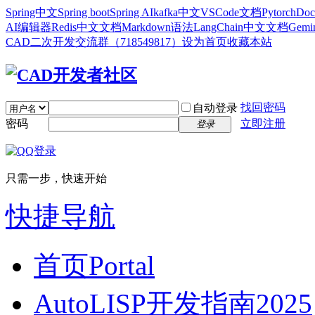
Spring中文
Spring boot
Spring AI
kafka中文
VSCode文档
Pytorch
Doc
AI编辑器
Redis中文文档
Markdown语法
LangChain中文文档
Gem
CAD二次开发交流群（718549817）
设为首页
收藏本站
找回密码
自动登录
密码
立即注册
登录
只需一步，快速开始
快捷导航
首页
Portal
AutoLISP开发指南2025